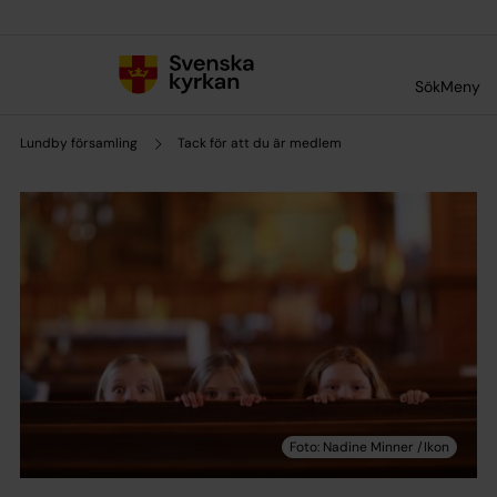
Till innehållet
Till undermeny
Sök
Meny
Lundby församling
Tack för att du är medlem