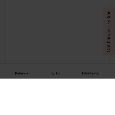
Kalender
Kyrkor
Bibeltexter