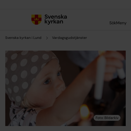
Till innehållet
Till undermeny
Sök
Meny
Svenska kyrkan i Lund
Vardagsgudstjänster