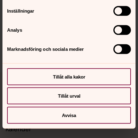
Inställningar
Senast ändrad 6 juli 2026
Synpunkter eller frågor på sidans
Analys
innehåll?
st.petersklostersfors@svenskakyrkan.se
Marknadsföring och sociala medier
Dela
Tillbaka till toppen
Tillbaka till innehållet
Tillåt alla kakor
Tillåt urval
Kontakt
Avvisa
Kalender