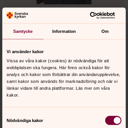
Christina Sjöström
Präst, Svenska kyrkan i Lund
Samtycke
Information
Om
Direkt:
046-71 88 93
christina.sjostrom@svenskakyrkan.se
E-post:
Vi använder kakor
Vissa av våra kakor (cookies) är nödvändiga för att
webbplatsen ska fungera. Här finns också kakor för
analys och kakor som förbättrar din användarupplevelse,
samt kakor som används för marknadsföring och när vi
Per Reinholdson
länkar vidare till andra plattformar. Läs mer om våra
Präst, Svenska kyrkan i Lund
kakor.
Direkt:
046-71 88 32
per.reinholdson@svenskakyrkan.se
E-post:
Samtyckesval
Nödvändiga kakor