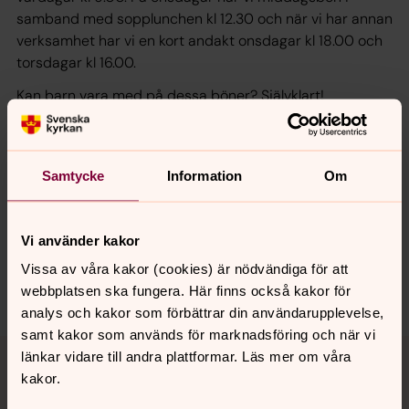
samband med sopplunchen kl 12.30 och när vi har annan
verksamhet har vi en kort andakt onsdagar kl 18.00 och
torsdagar kl 16.00.
Kan barn vara med på dessa böner? Självklart!
Samtycke
Information
Om
Senast ändrad 13 februari 2026
Synpunkter eller frågor på sidans
innehåll?
Vi använder kakor
st.petersklostersfors@svenskakyrkan.se
Vissa av våra kakor (cookies) är nödvändiga för att
Dela
webbplatsen ska fungera. Här finns också kakor för
analys och kakor som förbättrar din användarupplevelse,
samt kakor som används för marknadsföring och när vi
Tillbaka till toppen
Tillbaka till innehållet
länkar vidare till andra plattformar. Läs mer om våra
kakor.