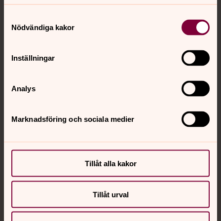
Kontakt
Samtyckesval
Nödvändiga kakor
Kalender
Inställningar
Hitta snabbt
Analys
Marknadsföring och sociala medier
Sociala kanaler
Tillåt alla kakor
Tillåt urval
Jourhavande präst