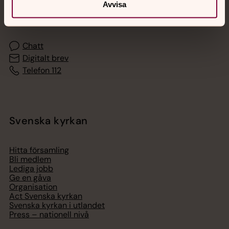
Akut samtals- och krisstöd. Prata eller chatta anonymt
Avvisa
med en präst på kvällar och nätter.
Chatt
Digitalt brev
Telefon 112
Svenska kyrkan
Hitta församling
Bli medlem
Lediga jobb
Ge en gåva
Organisation
Act Svenska kyrkan
Svenska kyrkan i utlandet
Press – nationell nivå