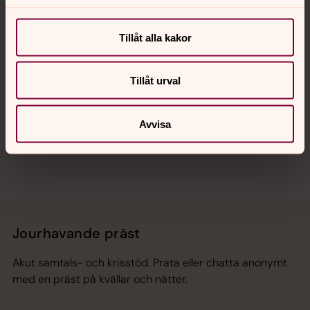
Kalender
Tillåt alla kakor
Hitta snabbt
Tillåt urval
Sociala kanaler
Avvisa
Jourhavande präst
Akut samtals- och krisstöd. Prata eller chatta anonymt
med en präst på kvällar och nätter.