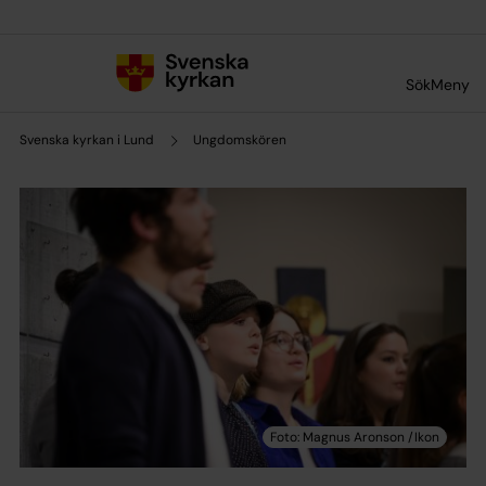
Till innehållet
Till undermeny
Sök
Meny
Svenska kyrkan i Lund
Ungdomskören