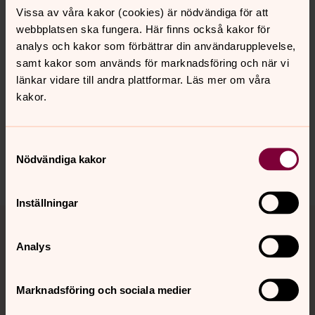
Vissa av våra kakor (cookies) är nödvändiga för att
webbplatsen ska fungera. Här finns också kakor för
analys och kakor som förbättrar din användarupplevelse,
samt kakor som används för marknadsföring och när vi
länkar vidare till andra plattformar. Läs mer om våra
Senast ändrad 24 mars 2026
kakor.
Synpunkter eller frågor på sidans
innehåll?
Lund.Nobbelov.forsamling@svenskakyrkan.se
Samtyckesval
Nödvändiga kakor
Dela
Inställningar
Tillbaka till toppen
Tillbaka till innehållet
Analys
Kontakt
Marknadsföring och sociala medier