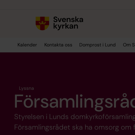
Till innehållet
Till undermeny
Kalender
Kontakta oss
Domprost i Lund
Om Sv
Lyssna
Församlingsrå
Styrelsen i Lunds domkyrkoförsamling
Församlingsrådet ska ha omsorg om f