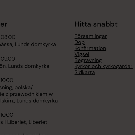
er
Hitta snabbt
Församlingar
 08.00
Dop
ässa, Lunds domkyrka
Konfirmation
Vigsel
 09.00
Begravning
bön, Lunds domkyrka
Kyrkor och kyrkogårdar
Sidkarta
 10.00
ning, polska/
ie z przewodnikiem w
olskim., Lunds domkyrka
 10.00
 i Liberiet, Liberiet