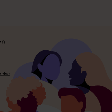
en
relse