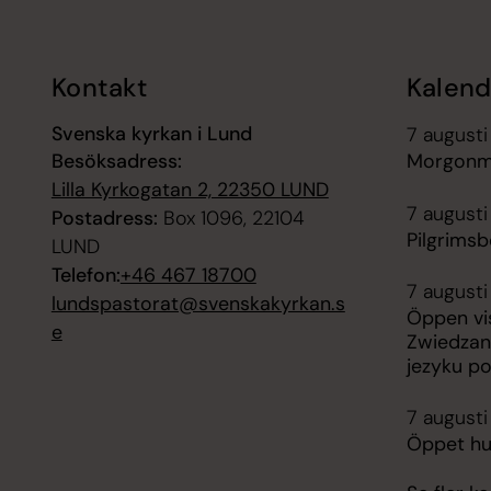
Kontakt
Kalend
Svenska kyrkan i Lund
7 augusti
Besöksadress:
Morgonm
Lilla Kyrkogatan 2, 22350 LUND
7 augusti
Postadress:
Box 1096, 22104
Pilgrims
LUND
Telefon:
+46 467 18700
7 augusti
lundspastorat@svenskakyrkan.s
Öppen vis
e
Zwiedzan
jezyku p
7 augusti
Öppet hus