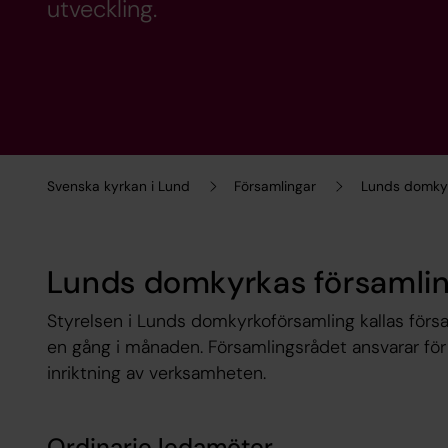
utveckling.
Svenska kyrkan i Lund
Församlingar
Lunds domkyr
Lunds domkyrkas församli
Styrelsen i Lunds domkyrkoförsamling kallas för
en gång i månaden. Församlingsrådet ansvarar för 
inriktning av verksamheten.
Ordinarie ledamöter