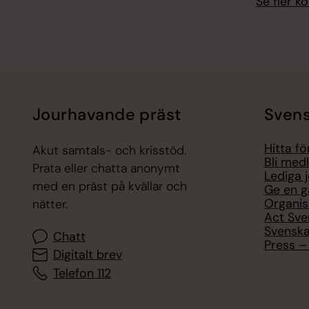
Se fler 
Jourhavande präst
Svens
Hitta f
Akut samtals- och krisstöd.
Bli med
Prata eller chatta anonymt
Lediga 
med en präst på kvällar och
Ge en g
Organis
nätter.
Act Sve
Svenska
Chatt
Press – 
Digitalt brev
Telefon 112