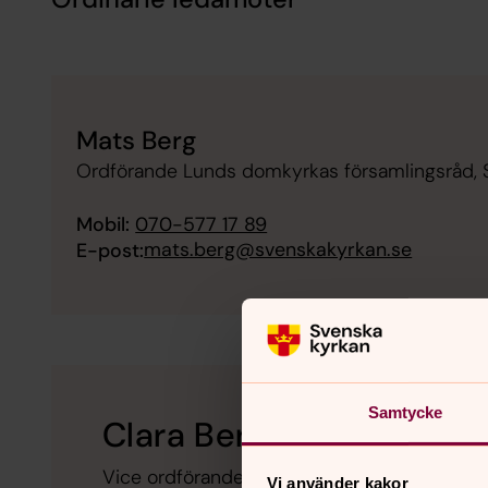
Mats Berg
Ordförande Lunds domkyrkas församlingsråd, 
Mobil:
070-577 17 89
mats.berg@svenskakyrkan.se
E-post:
Samtycke
Clara Berg
Vice ordförande
Vi använder kakor