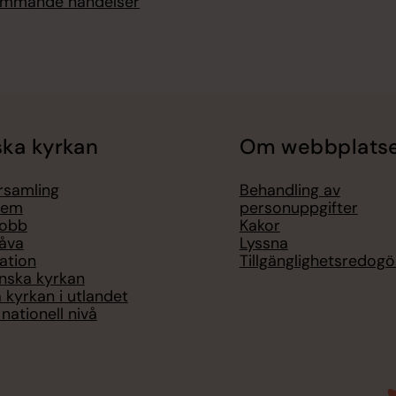
kommande händelser
ka kyrkan
Om webbplats
örsamling
Behandling av
lem
personuppgifter
jobb
Kakor
åva
Lyssna
ation
Tillgänglighetsredogö
nska kyrkan
 kyrkan i utlandet
nationell nivå