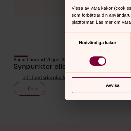
Vissa av våra kakor (cookies
som förbättrar din användaru
plattformar. Läs mer om våra
Samtyckesval
Nödvändiga kakor
Senast ändrad 25 juni 2026
Synpunkter eller frågor på sidans i
info.lundsdomkyrka@svenskakyrkan.se
Avvisa
Dela
Tillbaka till toppen
Tillbaka till innehållet