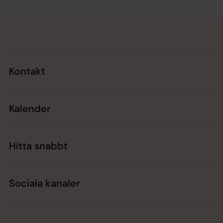
Tillbaka till toppen
Tillbaka till innehållet
Kontakt
Kalender
Hitta snabbt
Sociala kanaler