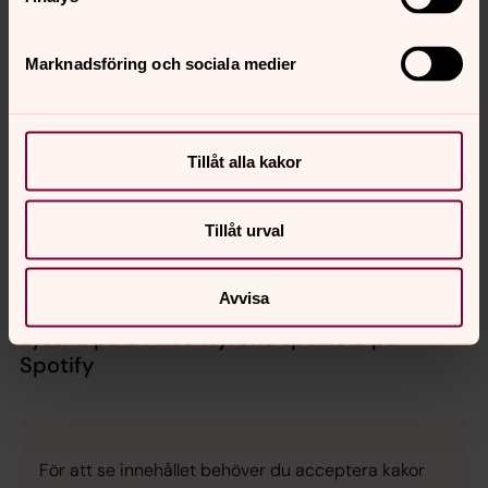
Mer om Jonas Persson
Konfirmation, pedagogiska program
Marknadsföring och sociala medier
Engagera dig som konfirmandledare
Tillåt alla kakor
Du som är konfirmerad själv är välkommen som
konfirmandledare. Du får utbildning.
Tillåt urval
Läs mer på sidan om att engagera dig i Lunds
domkyrka.
Avvisa
Lyssna på 24 Äventyrens spellista på
Spotify
För att se innehållet behöver du acceptera kakor