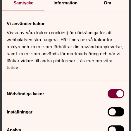
Samtycke
Information
Om
Vi använder kakor
Vissa av våra kakor (cookies) är nödvändiga för att
webbplatsen ska fungera. Här finns också kakor för
analys och kakor som förbättrar din användarupplevelse,
samt kakor som används för marknadsföring och när vi
länkar vidare till andra plattformar. Läs mer om våra
kakor.
Samtyckesval
Jonas Persson
Nödvändiga kakor
Präst, Svenska kyrkan i Lund
Direkt:
046-71 87 45
Inställningar
jonas.persson2@svenskakyrkan.se
E-post:
Analys