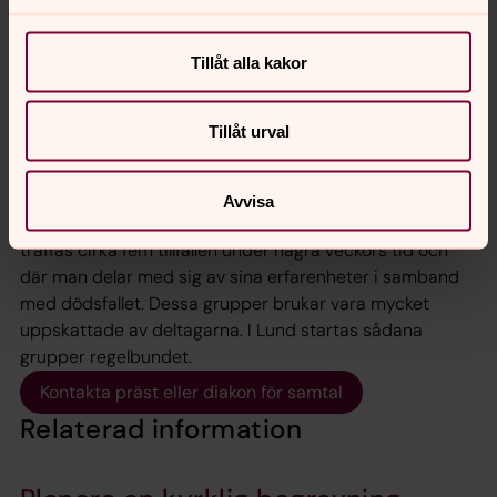
När en nära vän eller anhörig avlider, oavsett om det
sker plötsligt eller efter sjukdom hamnar ofta de
Tillåt alla kakor
efterlevande i ett chocktillstånd. Denna chock kan vara
ända upp till några dagar. Kyrkans präster och diakon
finns till hands som stöd i denna process om du vill.
Tillåt urval
När en tid har gått efter dödsfallet kan det finnas ett
behov av att träffa andra som också sörjer. Svenska
Avvisa
kyrkan erbjuder så kallade sorgegrupper – grupper som
träffas cirka fem tillfällen under några veckors tid och
där man delar med sig av sina erfarenheter i samband
med dödsfallet. Dessa grupper brukar vara mycket
uppskattade av deltagarna. I Lund startas sådana
grupper regelbundet.
Kontakta präst eller diakon för samtal
Relaterad information