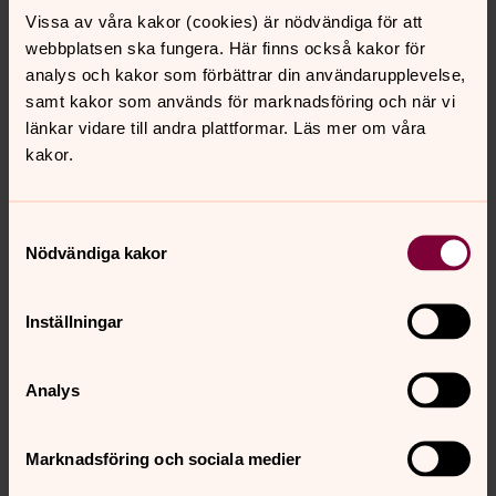
Postadress:
Box 1096, 221 04 Lund
Vissa av våra kakor (cookies) är nödvändiga för att
webbplatsen ska fungera. Här finns också kakor för
analys och kakor som förbättrar din användarupplevelse,
Själaringning och tacksägelse i kyrkan
samt kakor som används för marknadsföring och när vi
Snarast efter dödsfallet sker själaringning i Domkyrkan.
länkar vidare till andra plattformar. Läs mer om våra
Det betyder att Domkyrkans klockor ringer för den som
kakor.
dött. Du som sörjer är välkommen att sitta ner, lyssna till
klockorna och minnas. En söndag efter dödsfallet sker
också tacksägelse i kyrkan i samband med söndagens
Samtyckesval
gudstjänst. Namnet på den som dött läses upp, ljus
Nödvändiga kakor
tänds och församlingen ber för den avlidna och för de
anhöriga medan kyrkans klockor ringer.
Inställningar
Begravningsbyrån eller Lunds domkyrkoförsamling
meddelar dig som anhörig tiden för själaringningen och
Analys
tacksägelsen. Vill ni som anhöriga ha tacksägelse också i
en annan församling kan det ordnas.
Marknadsföring och sociala medier
Dela sorgen med andra