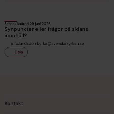
Senast ändrad 29 juni 2026
Synpunkter eller frågor på sidans
innehåll?
info.lundsdomkyrka@svenskakyrkan.se
Dela
Tillbaka till toppen
Tillbaka till innehållet
Kontakt