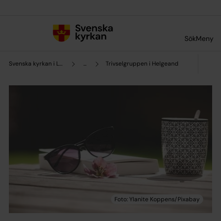
Till innehållet
Till undermeny
Sök
Meny
Svenska kyrkan i Lund
...
Trivselgruppen i Helgeand