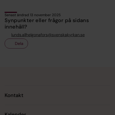
Senast ändrad 13 november 2025
Synpunkter eller frågor på sidans
innehåll?
lunds.allhelgonafors@svenskakyrkan.se
Dela
Tillbaka till toppen
Tillbaka till innehållet
Kontakt
Kalender