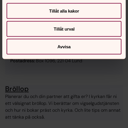
Öppet- och telefontid:
vardagar kl. 9.00-15.00
Tillåt alla kakor
(lunchstängt 11.30-12.30)
Telefon:
046-71 88 88
Tillåt urval
E-post:
lundspastorat.exp@svenskakyrkan.se
Besöksadress:
Petersgården, Trollebergsvägen 43,
Avvisa
Lund
Postadress:
Box 1096, 221 04 Lund
Bröllop
Planerar du och din partner att gifta er? I kyrkan får ni
ett välsignat bröllop. Vi berättar om vigselgudstjänsten
och hur ni bokar präst och kyrka. Och lite tips om annat
att tänka på också.