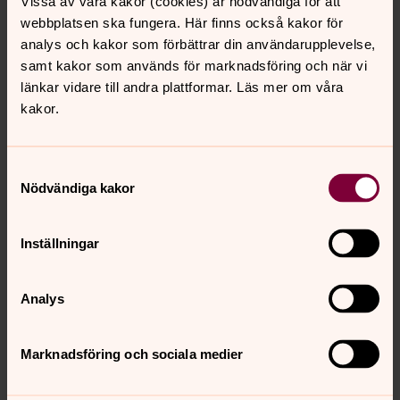
Vissa av våra kakor (cookies) är nödvändiga för att
webbplatsen ska fungera. Här finns också kakor för
analys och kakor som förbättrar din användarupplevelse,
samt kakor som används för marknadsföring och när vi
länkar vidare till andra plattformar. Läs mer om våra
kakor.
Samtyckesval
Nödvändiga kakor
Skicka
Inställningar
Analys
Boka dop, vigsel och begravning
Svenska kyrkan i Lund har en gemensam
Marknadsföring och sociala medier
expedition. Här kan du också få hjälp med frågor
om medlemsskap och kyrkobokföring.