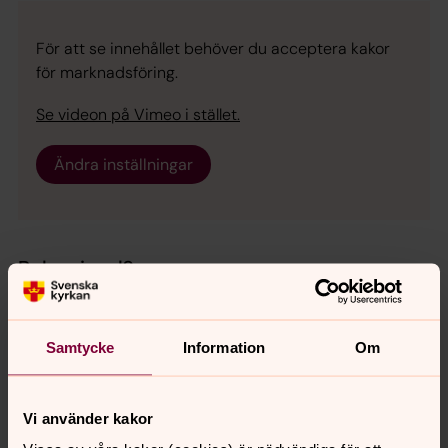
För att se innehållet behöver du acceptera kakor
för marknadsföring.
Se videon på Vimeo i stället.
Ändra inställningar
Boka vigsel?
Här kan du preliminärboka kyrka och tid för vigsel. Fylli i
uppgifterna nedan och önskemålet om tid och kyrka så
hör vi av oss inom några arbetsdagar för att bekräfta
Samtycke
Information
Om
eller komma med förslag på datum om önskat datum
inte är möjligt.
Vi använder kakor