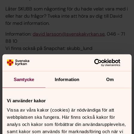
Låter SKUBB som någonting för du hade velat vara med i
eller har du frågor? Tveka inte att höra av dig till David
för med information.
Information:
david larsson@svenskakyrkan.se
, 046 - 71
88 10
Vi finns också på Snapchat: skubb_lund
Läs mer om Svenska kyrkans unga på deras hemsida:
Svenska Kyrkans Unga
Samtycke
Information
Om
Vi använder kakor
Senast ändrad 12 februari 2026
Synpunkter eller frågor på sidans
Vissa av våra kakor (cookies) är nödvändiga för att
innehåll?
webbplatsen ska fungera. Här finns också kakor för
analys och kakor som förbättrar din användarupplevelse,
lunds.allhelgonafors@svenskakyrkan.se
samt kakor som används för marknadsföring och när vi