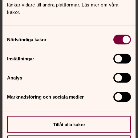
Dela
länkar vidare till andra plattformar. Läs mer om våra
kakor.
Tillbaka till toppen
Tillbaka till innehållet
Samtyckesval
Nödvändiga kakor
Inställningar
Kontakt
Analys
Kalender
Marknadsföring och sociala medier
Hitta snabbt
Tillåt alla kakor
Sociala kanaler