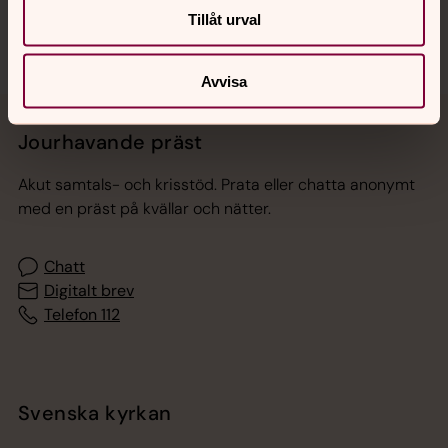
Tillåt urval
Avvisa
Jourhavande präst
Akut samtals- och krisstöd. Prata eller chatta anonymt
med en präst på kvällar och nätter.
Chatt
Digitalt brev
Telefon 112
Svenska kyrkan