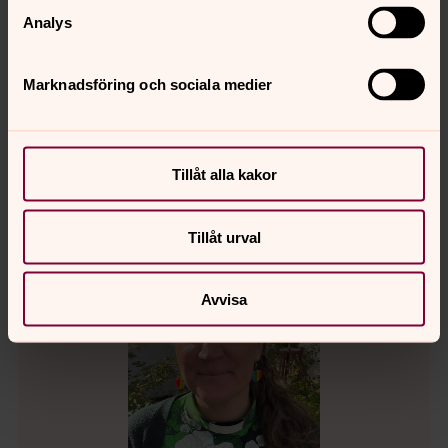
Analys
Amanda Rehnström
Församlingpedagog, Löddebygdens församling
Marknadsföring och sociala medier
Direkt:
046-708049
amanda.rehnstrom@svenskakyrkan.se
E-post:
Tillåt alla kakor
Tillåt urval
Avvisa