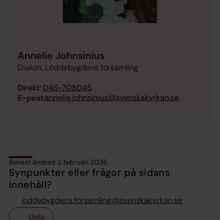
Annelie Johnsinius
Diakon, Löddebygdens församling
Direkt:
046-708045
annelie.johnsinius@svenskakyrkan.se
E-post:
Senast ändrad 2 februari 2026
Synpunkter eller frågor på sidans
innehåll?
loddebygdens.forsamling@svenskakyrkan.se
Dela