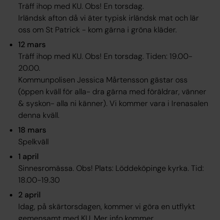
Träff ihop med KU. Obs! En torsdag.
Irländsk afton då vi äter typisk irländsk mat och lär
oss om St Patrick - kom gärna i gröna kläder.
12 mars
Träff ihop med KU. Obs! En torsdag. Tiden: 19.00-
20.00.
Kommunpolisen Jessica Mårtensson gästar oss
(öppen kväll för alla- dra gärna med föräldrar, vänner
& syskon- alla ni känner). Vi kommer vara i Irenasalen
denna kväll.
18 mars
Spelkväll
1 april
Sinnesromässa. Obs! Plats: Löddeköpinge kyrka. Tid:
18.00-19.30
2 april
Idag, på skärtorsdagen, kommer vi göra en utflykt
gemensamt med KU. Mer info kommer.