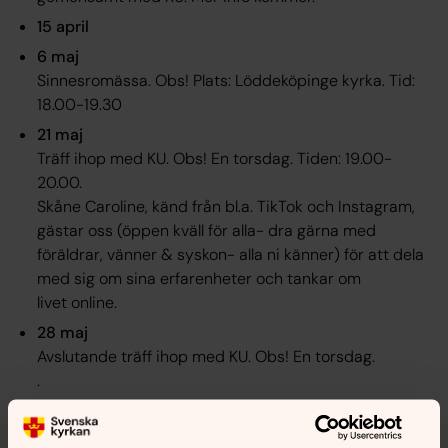
15 april
6 maj
Sinnesromässa. Obs! Plats: Löddeköpinge kyrka. Tid:
18.00-19.30
21 maj
Träff ihop med KU. Obs! En torsdag. Tiden: 19.00-
20.00.
Skåne Caroline, känd från bl.a. TikTok och Instagram,
gästar oss (öppen kväll för alla- dra gärna med
föräldrar, vänner & syskon- alla ni känner) för att dela
med sig om sina erfarenheter och tankar om
livet online.
28 maj
Avslutande träff ihop med KU. Obs! En torsdag.
.
Vi ses i källaren i Löddeköpinge församlingshem mellan
klockan 18.00-20.30.