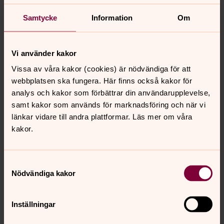
Vi bjuder också särsilt in denna grupp att vara med vid
församlingens
Sinnesromässor.
Samtycke
Information
Om
Hoppas att vi ses!
Vi använder kakor
Vissa av våra kakor (cookies) är nödvändiga för att
webbplatsen ska fungera. Här finns också kakor för
analys och kakor som förbättrar din användarupplevelse,
samt kakor som används för marknadsföring och när vi
länkar vidare till andra plattformar. Läs mer om våra
kakor.
Samtyckesval
Nödvändiga kakor
Inställningar