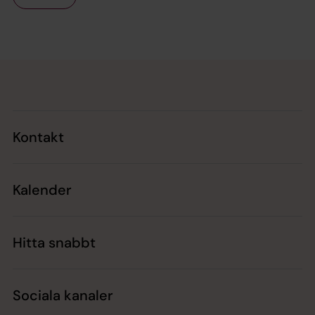
Tillbaka till toppen
Tillbaka till innehållet
Kontakt
Kalender
Hitta snabbt
Sociala kanaler