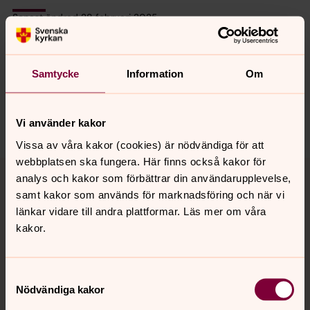
Senast ändrad 28 februari 2025
Synpunkter eller frågor på sidans
innehåll?
loddebygdens.forsamling@svenskakyrkan.se
Samtycke
Information
Om
Dela
Vi använder kakor
Vissa av våra kakor (cookies) är nödvändiga för att
webbplatsen ska fungera. Här finns också kakor för
Tillbaka till toppen
Tillbaka till innehållet
analys och kakor som förbättrar din användarupplevelse,
samt kakor som används för marknadsföring och när vi
länkar vidare till andra plattformar. Läs mer om våra
kakor.
Kontakt
Samtyckesval
Kalender
Nödvändiga kakor