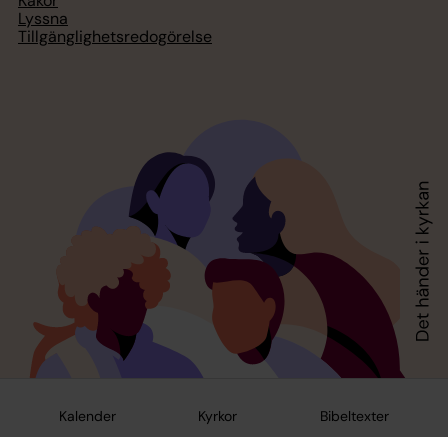
Kakor
Lyssna
Tillgänglighetsredogörelse
Kalender
Kyrkor
Bibeltexter