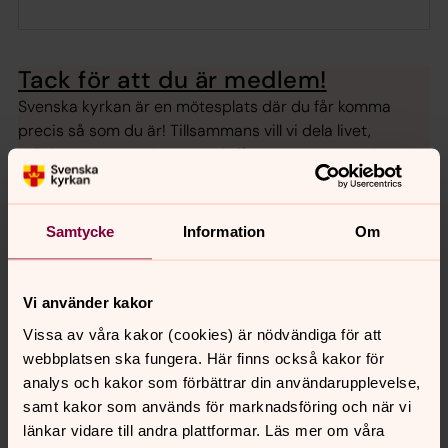
Tack för att du är medlem!
Svenska kyrkan är en mötesplats där du får komma
precis så som du är! Tillsammans vill vi dela livet,
reflektera över vad tro är och få vara en öppen plats –
med låga tröskar och högt i tak!
Samtycke
Information
Om
Senast ändrad 26 september 2024
Synpunkter eller frågor på sidans
Vi använder kakor
innehåll?
Vissa av våra kakor (cookies) är nödvändiga för att
loddebygdens.forsamling@svenskakyrkan.se
webbplatsen ska fungera. Här finns också kakor för
analys och kakor som förbättrar din användarupplevelse,
Dela
samt kakor som används för marknadsföring och när vi
länkar vidare till andra plattformar. Läs mer om våra