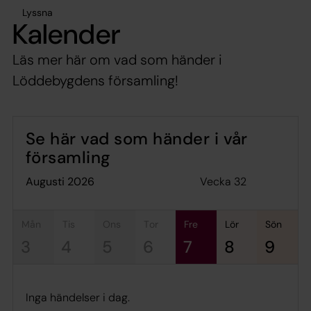
Lyssna
Kalender
Läs mer här om vad som händer i
Löddebygdens församling!
Se här vad som händer i vår
församling
Vecka 32
augusti 2026
mån
tis
ons
tor
fre
lör
sön
3
4
5
6
7
8
9
Inga händelser i dag.