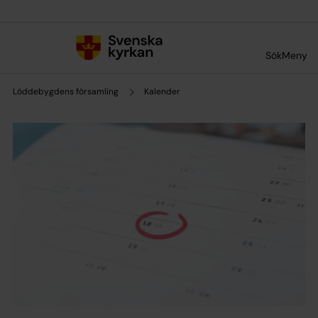
Till innehållet
Till undermeny
Sök
Meny
Löddebygdens församling
Kalender