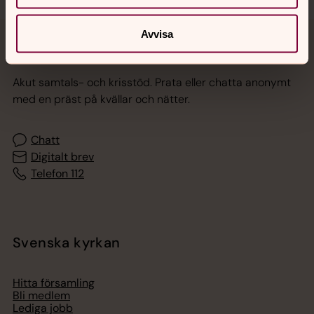
Avvisa
Jourhavande präst
Akut samtals- och krisstöd. Prata eller chatta anonymt
med en präst på kvällar och nätter.
Chatt
Digitalt brev
Telefon 112
Svenska kyrkan
Hitta församling
Bli medlem
Lediga jobb