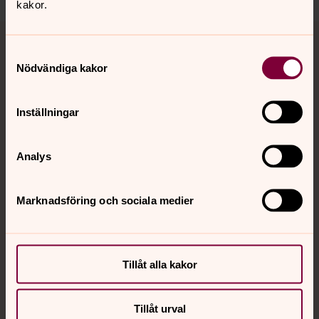
kakor.
Tillbaka till toppen
Tillbaka till innehållet
Samtyckesval
Nödvändiga kakor
Kontakt
Inställningar
Kalender
Analys
Marknadsföring och sociala medier
Hitta snabbt
Sociala kanaler
Tillåt alla kakor
Tillåt urval