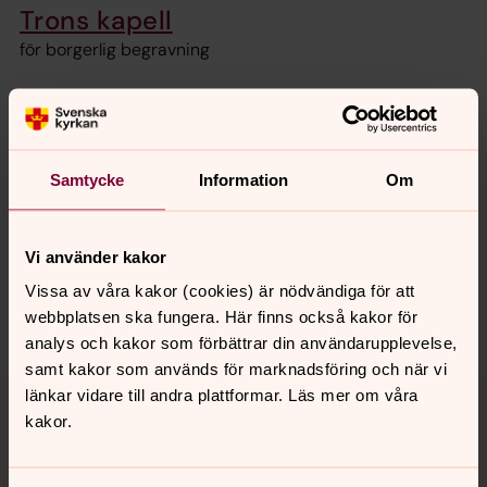
Trons kapell
för borgerlig begravning
Senast ändrad 5 september 2017
Synpunkter eller frågor på sidans
Samtycke
Information
Om
innehåll?
loddebygdens.forsamling@svenskakyrkan.se
Vi använder kakor
Dela
Vissa av våra kakor (cookies) är nödvändiga för att
webbplatsen ska fungera. Här finns också kakor för
analys och kakor som förbättrar din användarupplevelse,
samt kakor som används för marknadsföring och när vi
Tillbaka till toppen
Tillbaka till innehållet
länkar vidare till andra plattformar. Läs mer om våra
kakor.