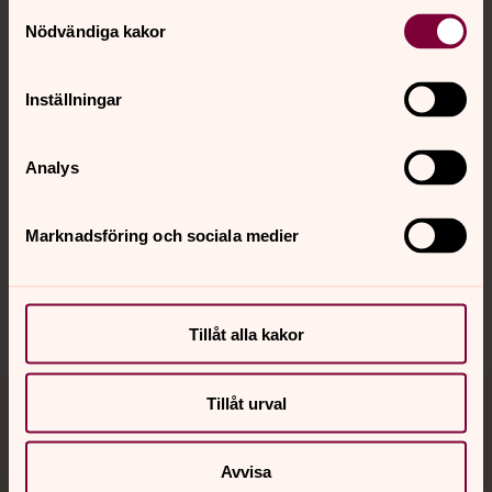
Kontakt
Samtyckesval
Nödvändiga kakor
Kalender
Inställningar
Analys
Hitta snabbt
Marknadsföring och sociala medier
Sociala kanaler
Tillåt alla kakor
Tillåt urval
Jourhavande präst
Avvisa
Akut samtals- och krisstöd. Prata eller chatta anonymt