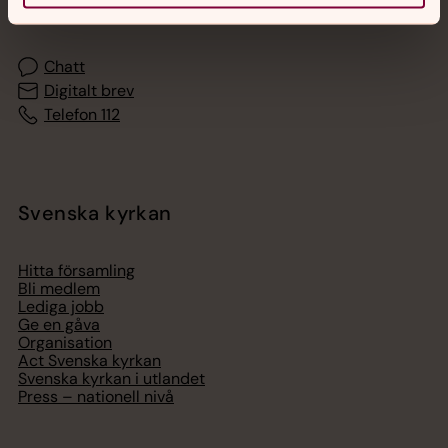
med en präst på kvällar och nätter.
Chatt
Digitalt brev
Telefon 112
Svenska kyrkan
Hitta församling
Bli medlem
Lediga jobb
Ge en gåva
Organisation
Act Svenska kyrkan
Svenska kyrkan i utlandet
Press – nationell nivå