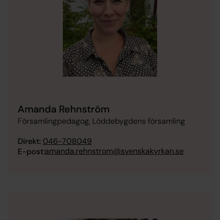
Amanda Rehnström
Församlingpedagog, Löddebygdens församling
Direkt:
046-708049
amanda.rehnstrom@svenskakyrkan.se
E-post: