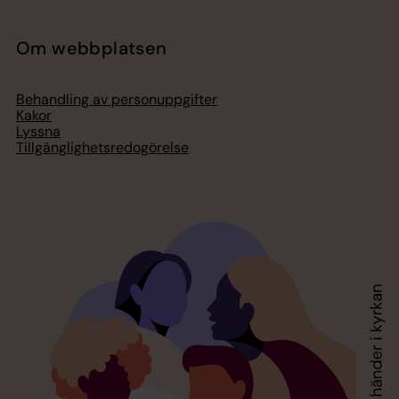
Om webbplatsen
Behandling av personuppgifter
Kakor
Lyssna
Tillgänglighetsredogörelse