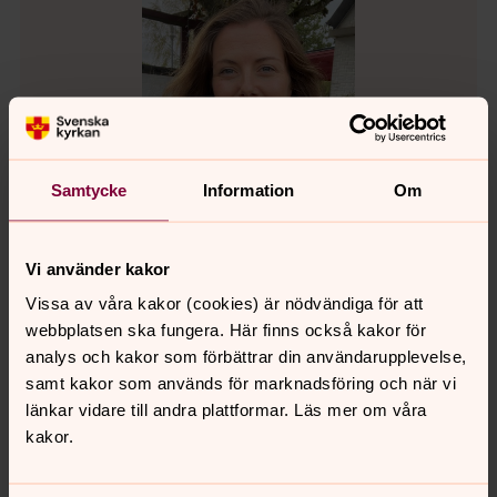
Samtycke
Information
Om
Vi använder kakor
Vissa av våra kakor (cookies) är nödvändiga för att
webbplatsen ska fungera. Här finns också kakor för
Clara Lundblad
analys och kakor som förbättrar din användarupplevelse,
Komminister, Löddebygdens församling
samt kakor som används för marknadsföring och när vi
Direkt:
046-708043
länkar vidare till andra plattformar. Läs mer om våra
clara.lundblad@svenskakyrkan.se
E-post:
kakor.