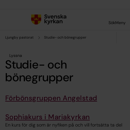
Till innehållet
Till undermeny
Sök
Meny
Ljungby pastorat
Studie- och bönegrupper
Lyssna
Studie- och
bönegrupper
Förbönsgruppen Angelstad
Sophiakurs i Mariakyrkan
En kurs för dig som är nyfiken på och vill fortsätta ta del