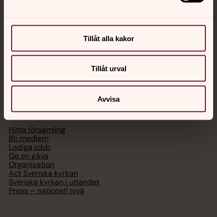
med en präst på kvällar och nätter.
Chatt
Tillåt alla kakor
Digitalt brev
Telefon 112
Tillåt urval
Avvisa
Svenska kyrkan
Hitta församling
Bli medlem
Lediga jobb
Ge en gåva
Organisation
Act Svenska kyrkan
Svenska kyrkan i utlandet
Press – nationell nivå