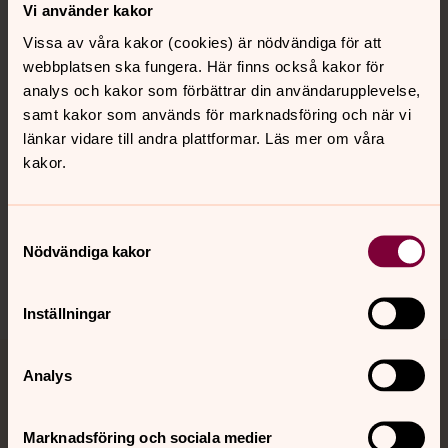
Kontakt
Vi använder kakor
Vissa av våra kakor (cookies) är nödvändiga för att
webbplatsen ska fungera. Här finns också kakor för
Kalender
analys och kakor som förbättrar din användarupplevelse,
samt kakor som används för marknadsföring och när vi
länkar vidare till andra plattformar. Läs mer om våra
Hitta snabbt
kakor.
Sociala kanaler
Samtyckesval
Nödvändiga kakor
Inställningar
Analys
Jourhavande präst
Akut samtals- och krisstöd. Prata eller chatta anonymt
Marknadsföring och sociala medier