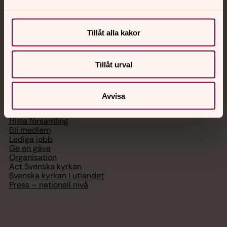
Chatt
Digitalt brev
Tillåt alla kakor
Telefon 112
Tillåt urval
Svenska kyrkan
Avvisa
Hitta församling
Bli medlem
Lediga jobb
Ge en gåva
Organisation
Act Svenska kyrkan
Svenska kyrkan i utlandet
Press – nationell nivå