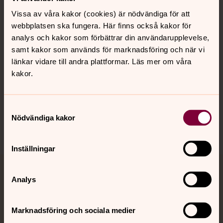
Vissa av våra kakor (cookies) är nödvändiga för att
Kalender
webbplatsen ska fungera. Här finns också kakor för
analys och kakor som förbättrar din användarupplevelse,
samt kakor som används för marknadsföring och när vi
Hitta snabbt
länkar vidare till andra plattformar. Läs mer om våra
kakor.
Sociala kanaler
Samtyckesval
Nödvändiga kakor
Inställningar
Jourhavande präst
Analys
Akut samtals- och krisstöd. Prata eller chatta anonymt
Marknadsföring och sociala medier
med en präst på kvällar och nätter.