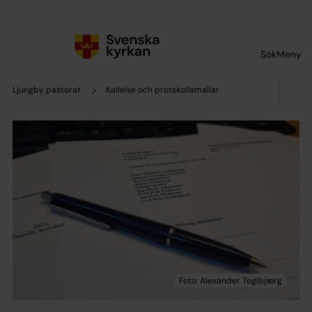
Till innehållet
Till undermeny
Sök
Meny
Ljungby pastorat
Kallelse och protokollsmallar