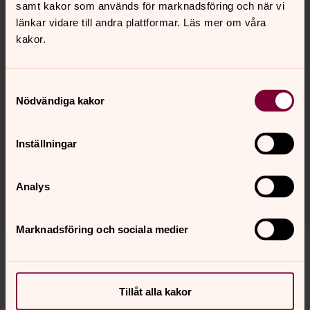
samt kakor som används för marknadsföring och när vi
Här hittar du kallelsemallarna till alla utskott och andra
länkar vidare till andra plattformar. Läs mer om våra
råd.
kakor.
Protokollsmallar församlingsråd
Samtyckesval
Här hittar du protokollsmallarna till alla församlingsråden.
Nödvändiga kakor
Protokollsmallar pastorat
Inställningar
Här hittar du protokollsmallarna till alla utskott och andra
råd.
Analys
Marknadsföring och sociala medier
Senast ändrad 25 oktober 2022
Tillåt alla kakor
Synpunkter eller frågor på sidans