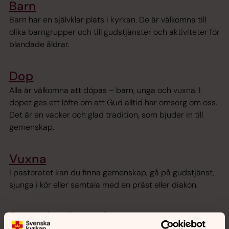
Barn
Barn har en självklar plats i kyrkan. De är välkomna till
olika barngrupper och till gudstjänster och aktiviteter för
blandade åldrar.
Dop
Alla är välkomna att döpas – barn, unga och vuxna. I
dopet ges ett löfte om att Gud alltid har omsorg om oss.
Det är en vacker och glad tradition, som bjuder in till
gemenskap.
Vuxna
I pastoratet kan du finna gemenskap, gå på gudstjänst,
sjunga i kör eller samtala med en präst eller diakon.
Samtal och stöd