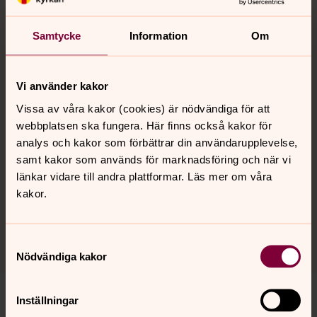
Kyrkan vill finnas för människor i både glädje och sorg,
när livet flyter på och när det är tungt.
Samtycke
Information
Om
Vill du hjälpa till?
Många av kyrkans uppgifter sköts av människor som
Vi använder kakor
hjälper till på sin fritid. De kallas för ideella medarbetare.
Vissa av våra kakor (cookies) är nödvändiga för att
Vill du också hjälpa till?
webbplatsen ska fungera. Här finns också kakor för
analys och kakor som förbättrar din användarupplevelse,
Musik och kultur
samt kakor som används för marknadsföring och när vi
länkar vidare till andra plattformar. Läs mer om våra
Körer, konserter, konst och annan kultur har en stor plats
kakor.
i kyrkan. Du är välkommen att komma och lyssna eller
titta, eller att själv vara med och medverka.
Samtyckesval
Nödvändiga kakor
Inställningar