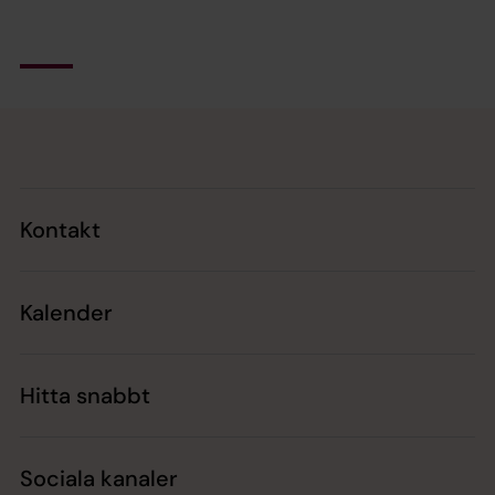
Tillbaka till toppen
Tillbaka till innehållet
Kontakt
Kalender
Hitta snabbt
Sociala kanaler