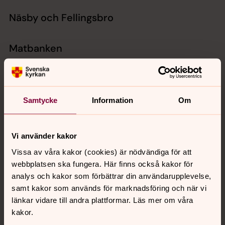
Näsby och Fellingsbro
Matbanken
Varje torsdag mellan kl. 12.00–16.00 har Matbanken
öppet i Fellingsbro. Här delas det ut mat till behövande,
och det tas gärna emot fler ideella madarbetare som vill
hjälpa till.
Samtycke
Information
Om
Kontaktperson: Anna Lennartsson
0581–88803
anna.lennartsson@svenskakyrkan.se
Vi använder kakor
Vissa av våra kakor (cookies) är nödvändiga för att
Internationella Gruppen
webbplatsen ska fungera. Här finns också kakor för
I november startar vi en ny grupp som kommer att
analys och kakor som förbättrar din användarupplevelse,
arbeta med aktiviteter och insamlingar till förmån för
samt kakor som används för marknadsföring och när vi
Act Svenska kyrkan.
länkar vidare till andra plattformar. Läs mer om våra
Första mötet är den 5 november kl. 18.00 i Kyrkhörnan,
kakor.
Fellingsbro.