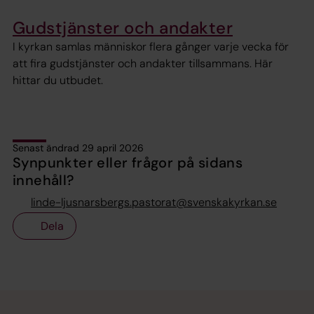
Gudstjänster och andakter
I kyrkan samlas människor flera gånger varje vecka för
att fira gudstjänster och andakter tillsammans. Här
hittar du utbudet.
Senast ändrad 29 april 2026
Synpunkter eller frågor på sidans
innehåll?
linde-ljusnarsbergs.pastorat@svenskakyrkan.se
Dela
Tillbaka till toppen
Tillbaka till innehållet