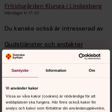
Fritidsgården Klunga i Lindesberg
Måndagar kl. 17–20
Du kanske också är intresserad av
Gudstjänster och andakter
I kyrkan samlas människor flera gånger varje vecka för
att fira gudstjänster och andakter tillsammans. Här
hittar du utbudet.
Samtycke
Information
Om
Senast ändrad 24 april 2026
Vi använder kakor
Synpunkter eller frågor på sidans
Vissa av våra kakor (cookies) är nödvändiga för att
innehåll?
webbplatsen ska fungera. Här finns också kakor för
linde-ljusnarsbergs.pastorat@svenskakyrkan.se
analys och kakor som förbättrar din användarupplevelse,