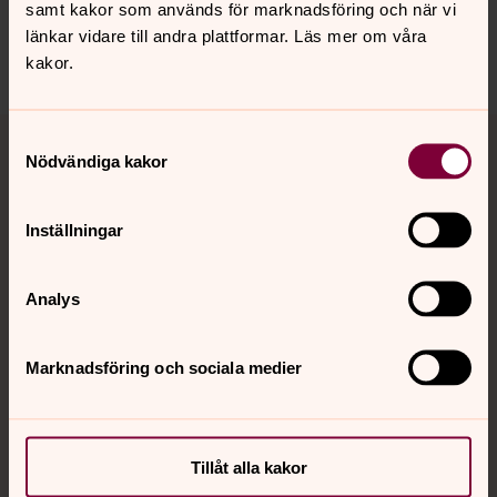
samt kakor som används för marknadsföring och när vi
Dela
länkar vidare till andra plattformar. Läs mer om våra
kakor.
Tillbaka till toppen
Tillbaka till innehållet
Samtyckesval
Nödvändiga kakor
Inställningar
Kontakt
Analys
Kalender
Marknadsföring och sociala medier
Hitta snabbt
Tillåt alla kakor
Sociala kanaler