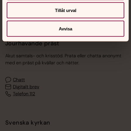
Tillåt urval
Avvisa
Jourhavande präst
Akut samtals- och krisstöd. Prata eller chatta anonymt
med en präst på kvällar och nätter.
Chatt
Digitalt brev
Telefon 112
Svenska kyrkan