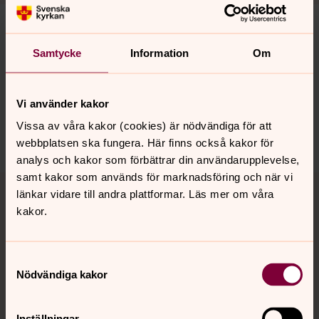
Herrfrukost
Samtycke
Information
Om
Onsdagar, månadsvis kl. 9.00
Välkommen till en stunds enkel gemenskap för män som
håller till i Djura!
Vi använder kakor
Vissa av våra kakor (cookies) är nödvändiga för att
Håll utkik i kalendern>>
webbplatsen ska fungera. Här finns också kakor för
analys och kakor som förbättrar din användarupplevelse,
samt kakor som används för marknadsföring och när vi
länkar vidare till andra plattformar. Läs mer om våra
Öppet Hus
kakor.
En tisdag i månaden kl 14.00
Samtyckesval
Träffarna är för dig som vill fika tillsammans med andra
Nödvändiga kakor
daglediga. Innehållet för träffarna varierar från gång till
gång. Det kan vara ren musikunderhållning eller
någon gästföreläsare.
Inställningar