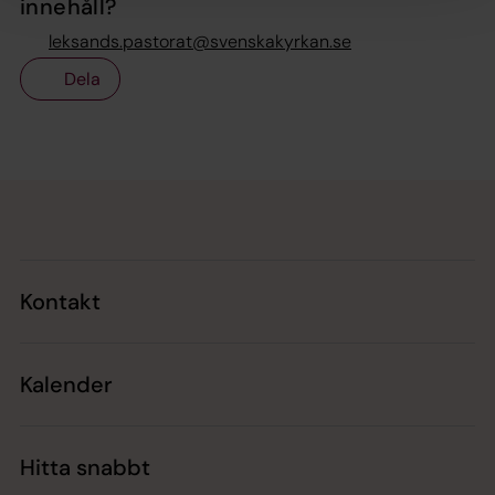
innehåll?
leksands.pastorat@svenskakyrkan.se
Dela
Tillbaka till toppen
Tillbaka till innehållet
Kontakt
Kalender
Hitta snabbt