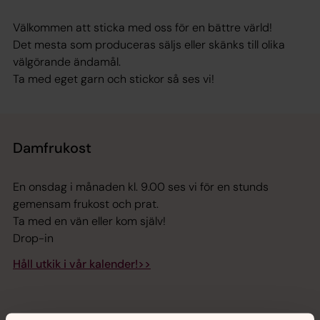
Välkommen att sticka med oss för en bättre värld!
Det mesta som produceras säljs eller skänks till olika
välgörande ändamål.
Ta med eget garn och stickor så ses vi!
Damfrukost
En onsdag i månaden kl. 9.00 ses vi för en stunds
gemensam frukost och prat.
Ta med en vän eller kom själv!
Drop-in
Håll utkik i vår kalender!>>