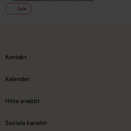
Dela
Tillbaka till toppen
Tillbaka till innehållet
Kontakt
Kalender
Hitta snabbt
Sociala kanaler