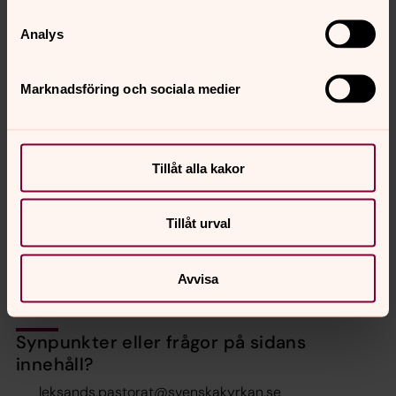
Analys
Bild 1 av 3
Stora Skedvi kyrka
Marknadsföring och sociala medier
Bild 
Tillåt alla kakor
Krist
Tillåt urval
Öppna bildspel
Avvisa
Synpunkter eller frågor på sidans
innehåll?
leksands.pastorat@svenskakyrkan.se