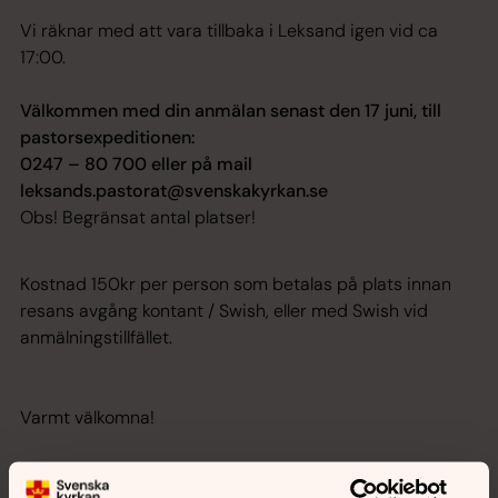
Vi räknar med att vara tillbaka i Leksand igen vid ca
17:00.
Välkommen med din anmälan senast den 17 juni, till
pastorsexpeditionen:
0247 – 80 700 eller på mail
leksands.pastorat@svenskakyrkan.se
Obs! Begränsat antal platser!
Kostnad 150kr per person som betalas på plats innan
resans avgång kontant / Swish, eller med Swish vid
anmälningstillfället.
Varmt välkomna!
OBS! Mindre förändringar kan komma att ske i