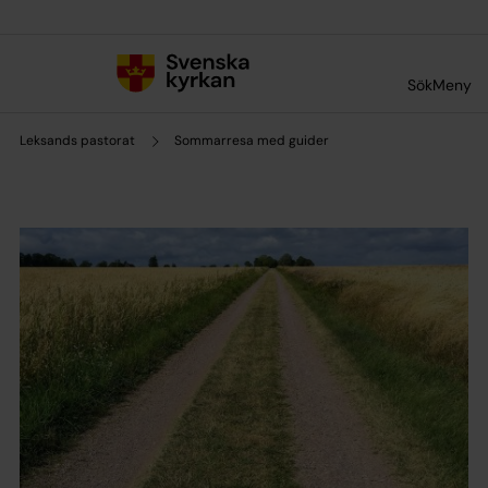
Till innehållet
Till undermeny
Sök
Meny
Leksands pastorat
Sommarresa med guider