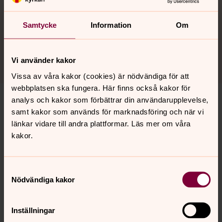
programmet.
Promenader sker till och från bussen till stället vi besöker
Samtycke
Information
Om
och vi kan inte ge några garantier för hur nära bussen
kan parkera.
Vi använder kakor
Vissa av våra kakor (cookies) är nödvändiga för att
webbplatsen ska fungera. Här finns också kakor för
analys och kakor som förbättrar din användarupplevelse,
samt kakor som används för marknadsföring och när vi
länkar vidare till andra plattformar. Läs mer om våra
kakor.
Samtyckesval
Nödvändiga kakor
Inställningar