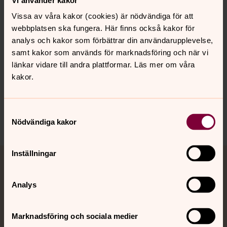
För att bilda en ny nomineringsgrupp krävs ett antal
Vissa av våra kakor (cookies) är nödvändiga för att
stödpersoner som vill stödja er registrering. Ni behöver
webbplatsen ska fungera. Här finns också kakor för
också kandidater som vill ställa upp och som är valbara.
analys och kakor som förbättrar din användarupplevelse,
samt kakor som används för marknadsföring och när vi
länkar vidare till andra plattformar. Läs mer om våra
kakor.
Senast ändrad 20 maj 2024
Dela
Samtyckesval
Nödvändiga kakor
Tillbaka till toppen
Tillbaka till innehållet
Inställningar
Jourhavande präst
Analys
Akut samtals- och krisstöd. Prata eller chatta anonymt
med en präst på kvällar och nätter.
Marknadsföring och sociala medier