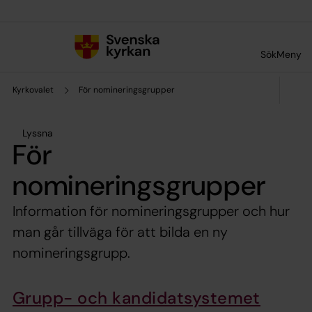
Till innehållet
Till undermeny
Sök
Meny
Kyrkovalet
För nomineringsgrupper
Lyssna
För
nomineringsgrupper
Information för nomineringsgrupper och hur
man går tillväga för att bilda en ny
nomineringsgrupp.
Grupp- och kandidatsystemet