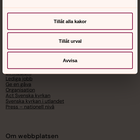
Chatt
Digitalt brev
Telefon 112
Tillåt alla kakor
Tillåt urval
Svenska kyrkan
Avvisa
Hitta församling
Bli medlem
Lediga jobb
Ge en gåva
Organisation
Act Svenska kyrkan
Svenska kyrkan i utlandet
Press – nationell nivå
Om webbplatsen