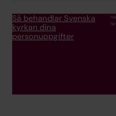
Så behandlar Svenska
Hä
få
kyrkan dina
personuppgifter