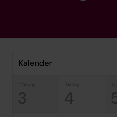
Kalender
måndag
tisdag
3
4