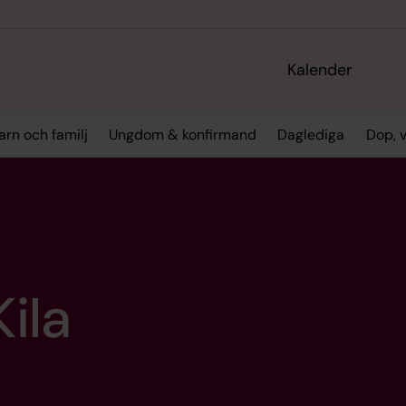
Kalender
arn och familj
Ungdom & konfirmand
Daglediga
Dop, 
ila