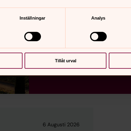
Inställningar
Analys
Nyfiken på Gud?
Läs om kristen tro
Tillåt urval
6 Augusti 2026