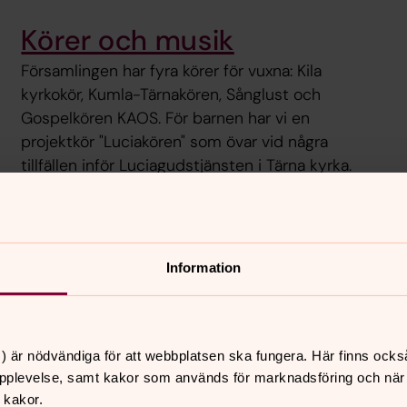
Körer och musik
Församlingen har fyra körer för vuxna: Kila
kyrkokör, Kumla-Tärnakören, Sånglust och
Gospelkören KAOS. För barnen har vi en
projektkör "Luciakören" som övar vid några
tillfällen inför Luciagudstjänsten i Tärna kyrka.
Ungdom & kon
Hur kan man tro på Gud? 
Information
man förlåta någon som gj
vara felfri? Konfirmation 
livet.
) är nödvändiga för att webbplatsen ska fungera. Här finns ocks
pplevelse, samt kakor som används för marknadsföring och när vi
 kakor.