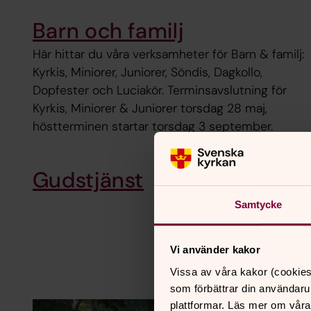
Barn och familj
Här hittar du våra verksamheter för Barn & familj:
Kyrkis, Miniorer, Juniorer, Söndis, Dagkollo,
Dopfester och Luciakör. Terminsavslutning för
Kyrkis, Miniorer & Juniorer torsdag 28 maj,
höstterminen startar torsdag 3 september.
Gudstjänst
Samtycke
Vi använder kakor
Vissa av våra kakor (cookies
som förbättrar din användaru
plattformar. Läs mer om våra