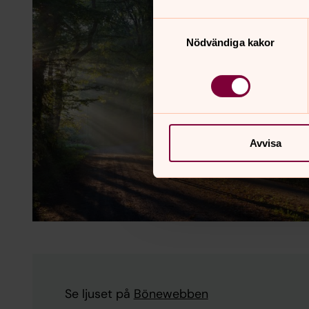
Samtyckesval
Nödvändiga kakor
Avvisa
Se ljuset på
Bönewebben