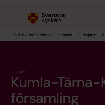
Till innehållet
Till undermeny
Kyrkor & mötesplatser
Personal
Gudstjänst
B
Lyssna
Kumla-Tärna-K
församling