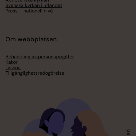
Svenska kyrkan i utlandet
Press – nationell nivå
Om webbplatsen
Behandling av personuppgifter
Kakor
Lyssna
Tillgänglighetsredogörelse