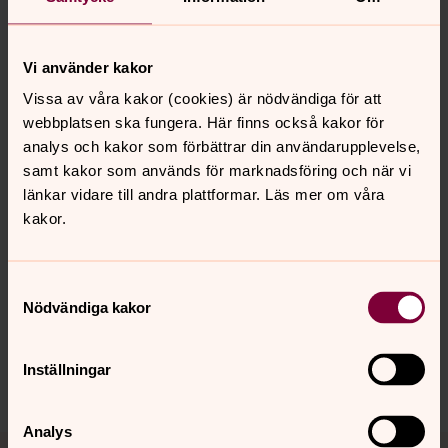
Bengt Kyllinge
Ass. i församlingsarbete, Kumla-Tärna-Kila
Vi använder kakor
församling
Vissa av våra kakor (cookies) är nödvändiga för att
webbplatsen ska fungera. Här finns också kakor för
Direkt:
0224-42 28 06
SMS:
076-656 28 06
analys och kakor som förbättrar din användarupplevelse,
bengt.kyllinge@svenskakyrkan.se
E-post:
samt kakor som används för marknadsföring och när vi
länkar vidare till andra plattformar. Läs mer om våra
kakor.
Synpunkter eller frågor på sidans
Samtyckesval
innehåll?
Nödvändiga kakor
kumlatarnakila.forsamling@svenskakyrkan.se
Inställningar
Dela
Analys
Tillbaka till toppen
Tillbaka till innehållet