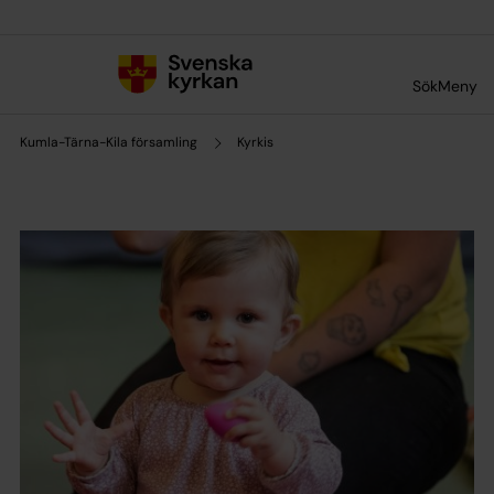
Till innehållet
Till undermeny
Sök
Meny
Kumla-Tärna-Kila församling
Kyrkis