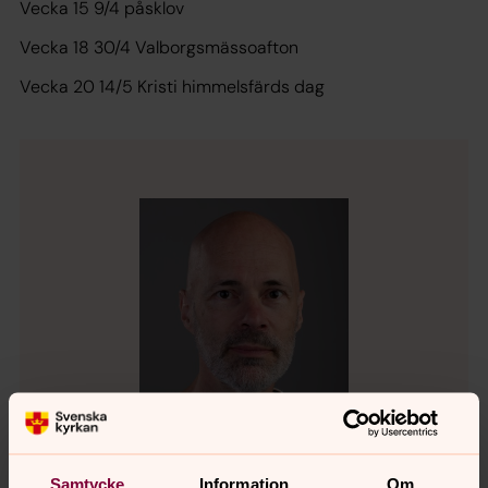
Vecka 15 9/4 påsklov
Vecka 18 30/4 Valborgsmässoafton
Vecka 20 14/5 Kristi himmelsfärds dag
Samtycke
Information
Om