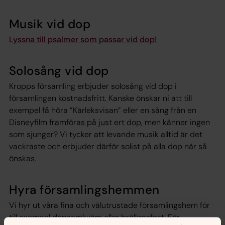
Musik vid dop
Lyssna till psalmer som passar vid dop!
Solosång vid dop
Kropps församling erbjuder solosång vid dop i
församlingen kostnadsfritt. Kanske önskar ni att till
exempel få höra ”Kärleksvisan” eller en sång från en
Disneyfilm framföras på just ert dop, men känner ingen
som sjunger? Vi tycker att levande musik alltid är det
vackraste och erbjuder därför solist på alla dop när så
önskas.
Hyra församlingshemmen
Vi hyr ut våra fina och välutrustade församlingshem för
till exempel dopsamkväm eller bröllopsfest. För