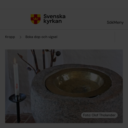
Till innehållet
Till undermeny
Sök
Meny
Kropp
Boka dop och vigsel