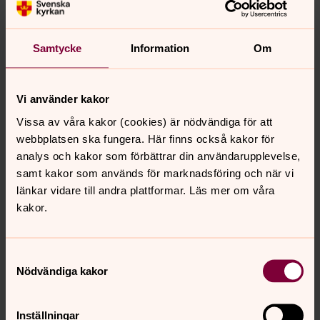
medlemmar i Svenska kyrkan som bor i Kropps
församling är det kostnadsfritt att låna
församlingshemmen för dopkalas i samband med dop.
Samtycke
Information
Om
Läs mer här.
Vi använder kakor
Vissa av våra kakor (cookies) är nödvändiga för att
webbplatsen ska fungera. Här finns också kakor för
analys och kakor som förbättrar din användarupplevelse,
samt kakor som används för marknadsföring och när vi
länkar vidare till andra plattformar. Läs mer om våra
kakor.
Samtyckesval
Nödvändiga kakor
Foto: Olof Tholander
Inställningar