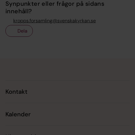
Synpunkter eller frågor på sidans
innehåll?
kropps.forsamling@svenskakyrkan.se
Dela
Tillbaka till toppen
Tillbaka till innehållet
Kontakt
Kalender