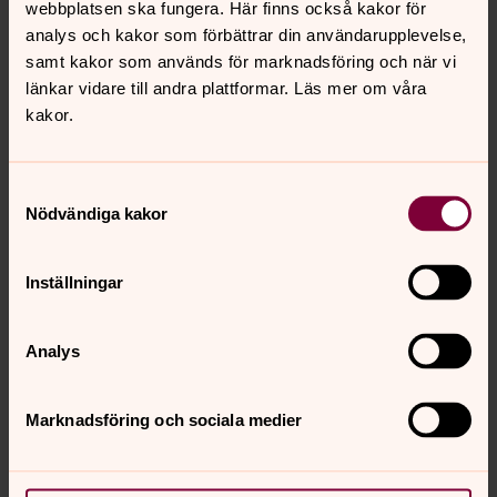
Spela
webbplatsen ska fungera. Här finns också kakor för
analys och kakor som förbättrar din användarupplevelse,
samt kakor som används för marknadsföring och när vi
länkar vidare till andra plattformar. Läs mer om våra
745 Dansa med änglarna
kakor.
745
Samtyckesval
Psalm 745 Dansa med änglarna
Nödvändiga kakor
0:00
02:07
Inställningar
Spela
Analys
791 Du vet väl om att du är värdefull
Marknadsföring och sociala medier