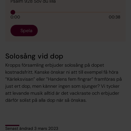
Psalm 928 Sov du lilla
0:00
00:38
Spela
Solosång vid dop
Kropps församling erbjuder solosång på dopet
kostnadsfritt. Kanske önskar ni att till exempel få höra
”Kärleksvisan” eller ”Handens fem fingrar” framföras på
just ert dop, men känner ingen som sjunger? Vi tycker
att levande musik alltid är det vackraste och erbjuder
därför solist på alla dop när så önskas.
Senast ändrad 3 mars 2023