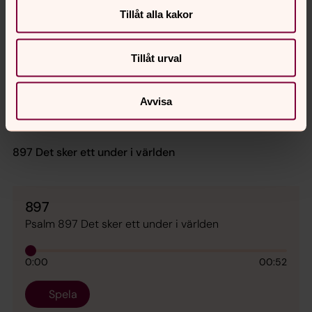
791
Tillåt alla kakor
Psalm 791 Du vet väl om att du är värdefull
Tillåt urval
0:00
01:35
Spela
Avvisa
897 Det sker ett under i världen
897
Psalm 897 Det sker ett under i världen
0:00
00:52
Spela