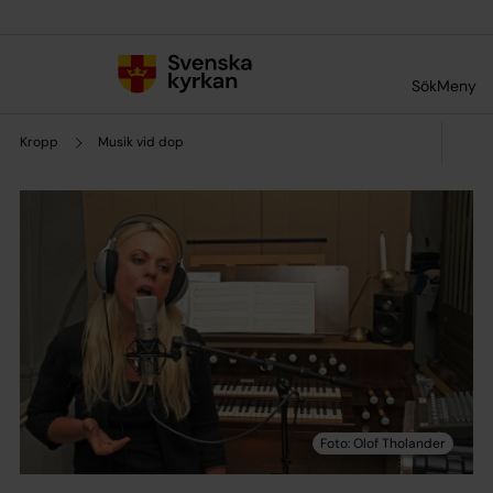
Till innehållet
Till undermeny
Sök
Meny
Kropp
Musik vid dop