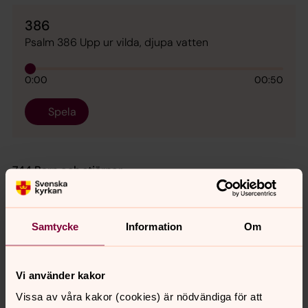
386
Psalm 386 Upp ur vilda, djupa vatten
0:00
00:50
Spela
744 Barn och stjärnor
744
Samtycke
Information
Om
Psalm 744 Barn och stjärnor
Vi använder kakor
0:00
00:57
Vissa av våra kakor (cookies) är nödvändiga för att