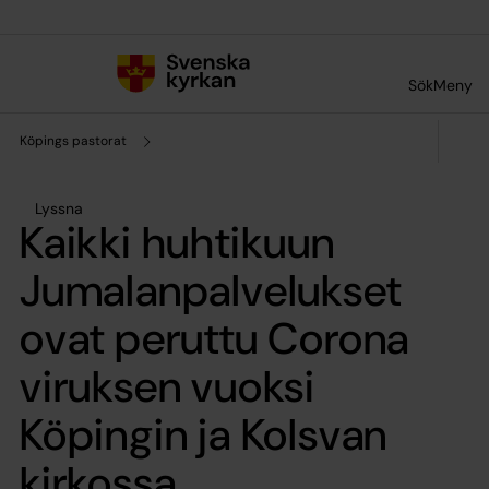
Till innehållet
Till undermeny
Sök
Meny
Köpings pastorat
Lyssna
Kaikki huhtikuun
Jumalanpalvelukset
ovat peruttu Corona
viruksen vuoksi
Köpingin ja Kolsvan
kirkossa.