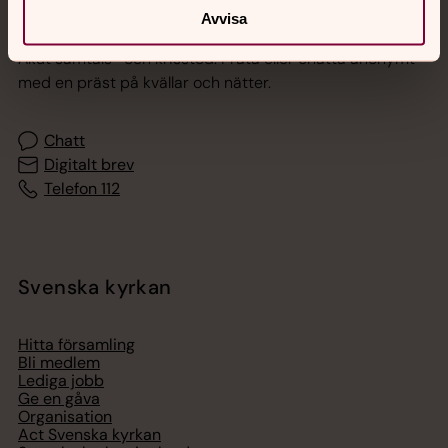
Jourhavande präst
Avvisa
Akut samtals- och krisstöd. Prata eller chatta anonymt
med en präst på kvällar och nätter.
Chatt
Digitalt brev
Telefon 112
Svenska kyrkan
Hitta församling
Bli medlem
Lediga jobb
Ge en gåva
Organisation
Act Svenska kyrkan