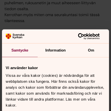
puhelimen, rukousnetin ja muut aiheeseen liittyvän
tiedon osalta.
Kerrothan myös miten oma seurakuntasi toimii tässä
tilanteessa.
Samtycke
Information
Om
Senast ändrad 23 mars 2020
Synpunkter eller frågor på sidans
Vi använder kakor
innehåll?
Vissa av våra kakor (cookies) är nödvändiga för att
kopingsbygden.forsamling@svenskakyrkan.se
webbplatsen ska fungera. Här finns också kakor för
analys och kakor som förbättrar din användarupplevelse,
Dela
samt kakor som används för marknadsföring och när vi
länkar vidare till andra plattformar. Läs mer om våra
kakor.
Tillbaka till toppen
Tillbaka till innehållet