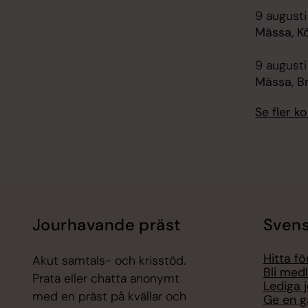
9 augusti
Mässa, K
9 augusti
Mässa, B
Se fler 
Jourhavande präst
Svens
Hitta f
Akut samtals- och krisstöd.
Bli med
Prata eller chatta anonymt
Lediga 
med en präst på kvällar och
Ge en g