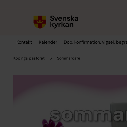
Till innehållet
Till undermeny
Kontakt
Kalender
Dop, konfirmation, vigsel, beg
Köpings pastorat
Sommarcafé