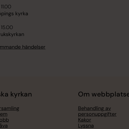
 11.00
öpings kyrka
 15.00
rukskyrkan
kommande händelser
ka kyrkan
Om webbplats
örsamling
Behandling av
lem
personuppgifter
jobb
Kakor
åva
Lyssna