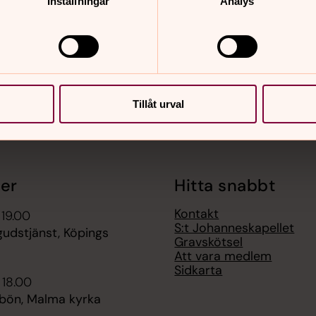
Inställningar
Analys
nnehåll?
Tillåt urval
er
Hitta snabbt
Kontakt
 19.00
S:t Johanneskapellet
gudstjänst, Köpings
Gravskötsel
Att vara medlem
Sidkarta
 18.00
bön, Malma kyrka