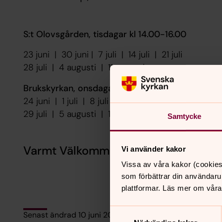
S:t Olovsgården, tisdagar kl 14.00-16.00
23 juni | 30 juni | 7 juli | 14 juli | 21 juli
28 juli | 4 augusti | 11 augusti
Brukskyrkan, onsdagar kl 14.00-16.00
24 juni | 1 juli | 8 juli | 15 juli | 22 juli
29 juli | 5 augusti | 12 augusti
Samtycke
Varmt Välkommen!
Vi använder kakor
Vissa av våra kakor (cookies
som förbättrar din användaru
plattformar. Läs mer om våra
Samtyckesval
Senast ändrad 10 juni 2026