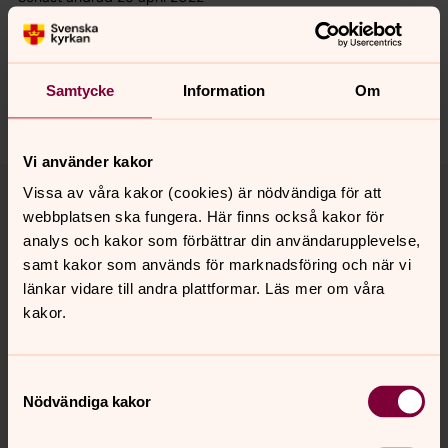
Synpunkter eller frågor på sidans
innehåll?
kopingsbygden.forsamling@svenskakyrkan.se
Samtycke
Information
Om
Dela
Vi använder kakor
Tillbaka till toppen
Tillbaka till innehållet
Vissa av våra kakor (cookies) är nödvändiga för att
webbplatsen ska fungera. Här finns också kakor för
analys och kakor som förbättrar din användarupplevelse,
samt kakor som används för marknadsföring och när vi
Kontakt
länkar vidare till andra plattformar. Läs mer om våra
kakor.
Kalender
Samtyckesval
Nödvändiga kakor
Hitta snabbt