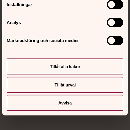
Inställningar
Sociala kanaler
Analys
Marknadsföring och sociala medier
Jourhavande präst
Tillåt alla kakor
Akut samtals- och krisstöd. Prata eller chatta anonymt
med en präst på kvällar och nätter.
Tillåt urval
Chatt
Avvisa
Digitalt brev
Telefon 112