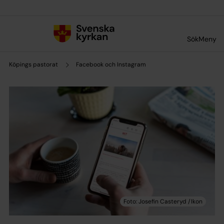
Till innehållet
Till undermeny
Sök
Meny
Köpings pastorat
Facebook och Instagram