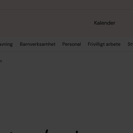
Kalender
ravning
Barnverksamhet
Personal
Frivilligt arbete
St
er