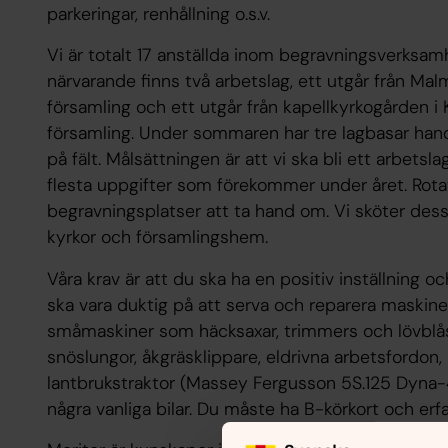
parkeringar, renhållning o.s.v.
Vi är totalt 17 anställda inom begravningsverksamh
närvarande finns två arbetslag, ett utgår från M
församling och ett utgår från kapellkyrkogården 
församling. Under sommaren har tre lagbasar han
på fält. Målsättningen är att vi ska bli ett arbets
flesta uppgifter som förekommer under året. Rotation
begravningsplatser att ta hand om. Vi sköter de
kyrkor och församlingshem.
Våra krav är att du ska ha en positiv inställning o
ska vara duktig på att serva och reparera maskine
småmaskiner som häcksaxar, trimmers och lövblåsa
snöslungor, åkgräsklippare, eldrivna arbetsfordon
lantbrukstraktor (Massey Fergusson 5S.125 Dyna-4
några vanliga bilar. Du måste ha B-körkort och er