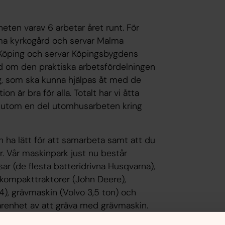
eten varav 6 arbetar året runt. För
alma kyrkogård och servar Malma
i Köping och servar Köpingsbygdens
d om den praktiska arbetsfördelningen
lag, som ska kunna hjälpas åt med de
 är bra för alla. Totalt har vi åtta
ssutom en del utomhusarbeten kring
ch ha lätt för att samarbeta samt att du
r. Vår maskinpark just nu består
r (de flesta batteridrivna Husqvarna),
, kompakttraktorer (John Deere),
), grävmaskin (Volvo 3,5 ton) och
farenhet av att gräva med grävmaskin.