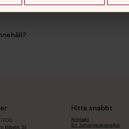
nnehåll?
er
Hitta snabbt
Kontakt
 17.00
S:t Johanneskapellet
 Bibeln, St