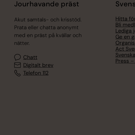
Jourhavande präst
Svens
Hitta f
Akut samtals- och krisstöd.
Bli med
Prata eller chatta anonymt
Lediga 
med en präst på kvällar och
Ge en g
Organis
nätter.
Act Sve
Svenska
Chatt
Press – 
Digitalt brev
Telefon 112