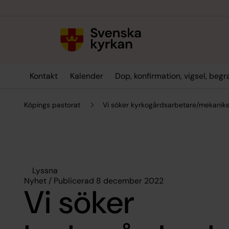
Till innehållet
Till undermeny
Kontakt
Kalender
Dop, konfirmation, vigsel, beg
Köpings pastorat
Vi söker kyrkogårdsarbetare/mekanik
Lyssna
Nyhet / Publicerad 8 december 2022
Vi söker