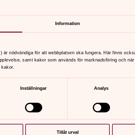
ålningsarbeten samt behörigheter som
g, heta arbeten, hög höjd, skylift,
nisk utbildning eller liknande och du får
. Vi förutsätter att du delar Svenska
Information
) är nödvändiga för att webbplatsen ska fungera. Här finns ocks
pplevelse, samt kakor som används för marknadsföring och när vi
gårdschef Jens Gripenberth.
 kakor.
t gärna referenser.
Inställningar
Analys
88.
Tillåt urval