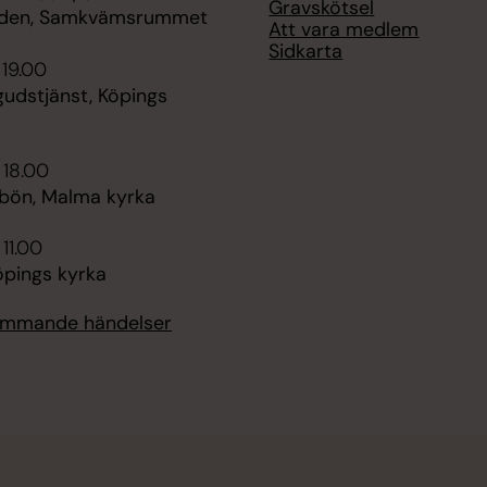
Gravskötsel
rden, Samkvämsrummet
Att vara medlem
Sidkarta
 19.00
gudstjänst, Köpings
 18.00
bön, Malma kyrka
 11.00
öpings kyrka
kommande händelser