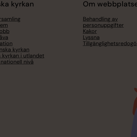
ka kyrkan
Om webbplats
örsamling
Behandling av
lem
personuppgifter
jobb
Kakor
åva
Lyssna
ation
Tillgänglighetsredogö
nska kyrkan
 kyrkan i utlandet
nationell nivå