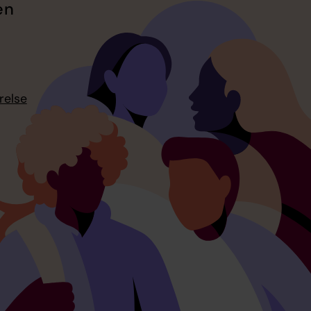
en
relse