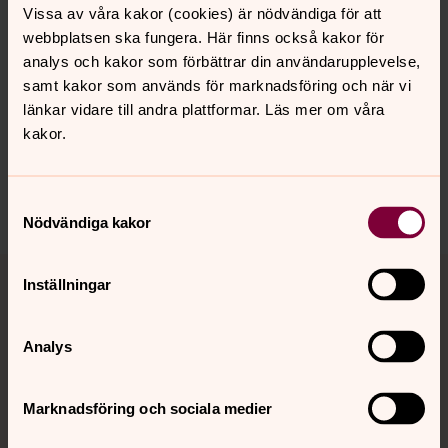
Vissa av våra kakor (cookies) är nödvändiga för att
webbplatsen ska fungera. Här finns också kakor för
analys och kakor som förbättrar din användarupplevelse,
samt kakor som används för marknadsföring och när vi
Senast ändrad 14 oktober 2024
Synpunkter eller frågor på sidans
länkar vidare till andra plattformar. Läs mer om våra
innehåll?
kakor.
kopingsbygden.forsamling@svenskakyrkan.se
Dela
Samtyckesval
Nödvändiga kakor
Tillbaka till toppen
Tillbaka till innehållet
Inställningar
Analys
Kontakt
Marknadsföring och sociala medier
Kalender