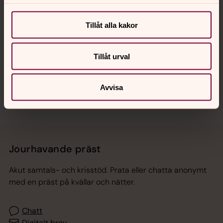
Tillåt alla kakor
Hitta snabbt
Tillåt urval
Sociala kanaler
Avvisa
Jourhavande präst
Akut samtals- och krisstöd. Prata eller chatta anonymt
med en präst på kvällar och nätter.
Chatt
Digitalt brev