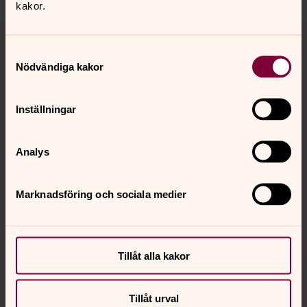
kakor.
Tillbaka till toppen
Tillbaka till innehållet
Samtyckesval
Nödvändiga kakor
Kontakt
Inställningar
Kalender
Analys
Marknadsföring och sociala medier
Hitta snabbt
Sociala kanaler
Tillåt alla kakor
Tillåt urval