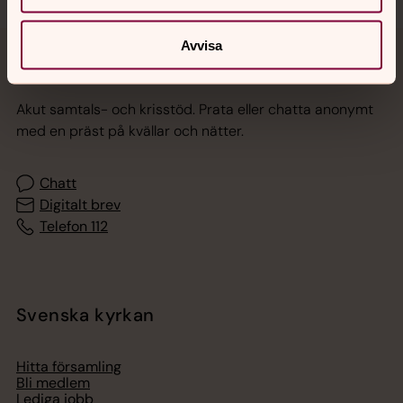
Avvisa
Jourhavande präst
Akut samtals- och krisstöd. Prata eller chatta anonymt
med en präst på kvällar och nätter.
Chatt
Digitalt brev
Telefon 112
Svenska kyrkan
Hitta församling
Bli medlem
Lediga jobb