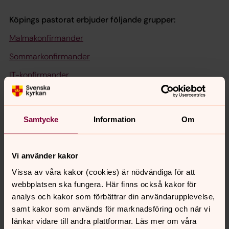
Köpings pastorat erbjuder följande grupper:
Malmakonfirmander
Sommarkonfirmander
IT-konfirmander
Upplevelsekonfirmander
Hästkonfirmander
Samtycke
Information
Om
Vi använder kakor
Senast ändrad 29 augusti 2022
Synpunkter eller frågor på sidans
Vissa av våra kakor (cookies) är nödvändiga för att
innehåll?
webbplatsen ska fungera. Här finns också kakor för
analys och kakor som förbättrar din användarupplevelse,
kopingsbygden.forsamling@svenskakyrkan.se
samt kakor som används för marknadsföring och när vi
Dela
länkar vidare till andra plattformar. Läs mer om våra