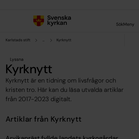
Till innehållet
Till undermeny
Sök
Meny
Karlstads stift
...
Kyrknytt
Lyssna
Kyrknytt
Kyrknytt är en tidning om livsfrågor och
kristen tro. Här kan du läsa utvalda artiklar
från 2017-2023 digitalt.
Artiklar från Kyrknytt
Arvikapräst fyllde landets kyrkogårdar