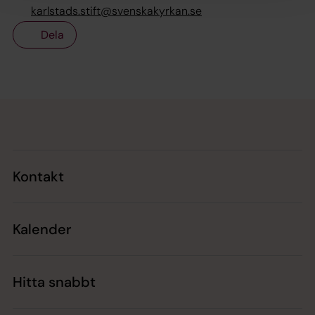
karlstads.stift@svenskakyrkan.se
Dela
Tillbaka till toppen
Tillbaka till innehållet
Kontakt
Kalender
Hitta snabbt