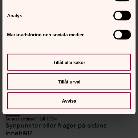
Analys
Visa fler
Marknadsföring och sociala medier
Om Kyrknytt
Kyrknytt är Karlstads pastorads församlingstidning.
Under 2017-2023 skickades tidningen ut till alla hushåll i
Tillåt alla kakor
Värmland och Dalsland. Karlstads pastorat ger
fortfarande ut tidningen, men nu skickas den endast ut i
Karlstad och på Hammarö.
Tillåt urval
Kyrknytt på Karlstads pastorats webbplats
Avvisa
Senast ändrad 11 juli 2024
Synpunkter eller frågor på sidans
innehåll?