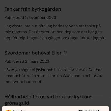
Tankar från kyrkogården
Publicerad 1 november 2023
Jag visste inte hur ofta jag hade för vana att tänka på
min mamma. Det är efter att hon dog som det har gått
upp för mig. Ungefär tio gånger om dagen tänker jag på
henne, ibland mer.
Svordomar behövs! Eller...?
Publicerad 21 mars 2023
I Sverige säger vi jävlar och helvete när vi svär. Det har
ansetts bättre än att missbruka Guds namn och bryta
mot andra budordet.
Hållbarhet i fokus vid bruk av kyrkans
gröna guld