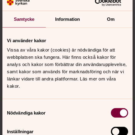
Publicerad 21 mars 2023
Som stor skogsägare vill Svenska kyrkan bruka skogen
långsiktigt och hållbart. Samtidigt behöver kyrkans skog
Samtycke
Information
Om
ge bra avkastning för att det ska finnas pengar till alla
verksamheter.
Vi använder kakor
Enneagrammet – själens nio facetter
Vissa av våra kakor (cookies) är nödvändiga för att
Publicerad 21 mars 2023
webbplatsen ska fungera. Här finns också kakor för
När Zandra Erikshed använde Enneagrammet, ett test
analys och kakor som förbättrar din användarupplevelse,
och verktyg för självutveckling, förändrades hennes liv.
samt kakor som används för marknadsföring och när vi
Det gav ett språk för att avslöja den falska identitet jag
länkar vidare till andra plattformar. Läs mer om våra
skapat, den som hindrar mig att ge och ta emot kärlek.
kakor.
Tid för ordtvätt
Publicerad 21 mars 2023
Samtyckesval
Nödvändiga kakor
Ta orden ur funktion, tvätta och mangla dem, ta fram
den ursprungliga betydelsen och börja om. Biskop Sören
Dalevi guidar i den kristna språkdjungeln.
Inställningar