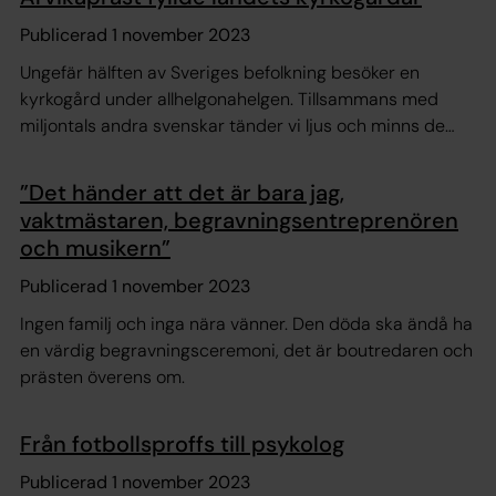
Publicerad 1 november 2023
Ungefär hälften av Sveriges befolkning besöker en
kyrkogård under allhelgonahelgen. Tillsammans med
miljontals andra svenskar tänder vi ljus och minns de
som gått före oss. Men hur gick det egentligen till när
allhelgona blev en viktig folklig tradition i Sverige?
”Det händer att det är bara jag,
vaktmästaren, begravningsentreprenören
och musikern”
Publicerad 1 november 2023
Ingen familj och inga nära vänner. Den döda ska ändå ha
en värdig begravningsceremoni, det är boutredaren och
prästen överens om.
Från fotbollsproffs till psykolog
Publicerad 1 november 2023