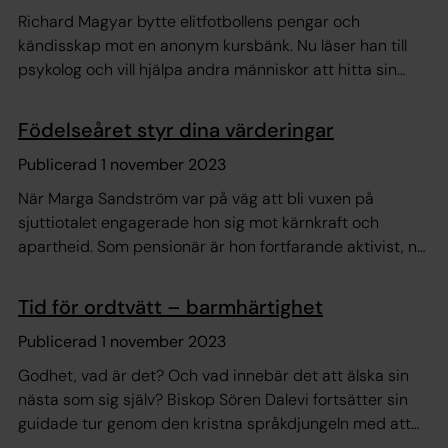
Richard Magyar bytte elitfotbollens pengar och
kändisskap mot en anonym kursbänk. Nu läser han till
psykolog och vill hjälpa andra människor att hitta sin
plats i livet.
Födelseåret styr dina värderingar
Publicerad 1 november 2023
När Marga Sandström var på väg att bli vuxen på
sjuttiotalet engagerade hon sig mot kärnkraft och
apartheid. Som pensionär är hon fortfarande aktivist, nu
mest för ensamkommande från Afghanistan.
Tid för ordtvätt – barmhärtighet
Publicerad 1 november 2023
Godhet, vad är det? Och vad innebär det att älska sin
nästa som sig själv? Biskop Sören Dalevi fortsätter sin
guidade tur genom den kristna språkdjungeln med att
först reda ut begreppet barmhärtighet.