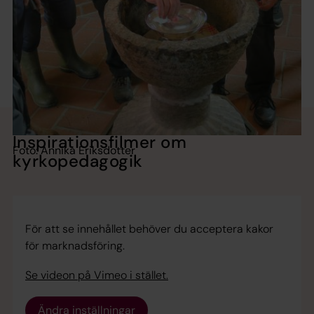
Inspirationsfilmer om
Foto: Annika Eriksdotter
kyrkopedagogik
För att se innehållet behöver du acceptera kakor
för marknadsföring.
Se videon på Vimeo i stället.
Ändra inställningar