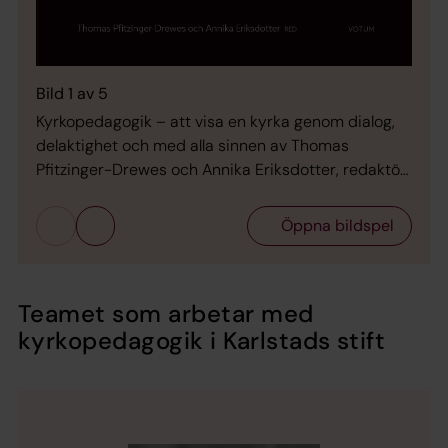
Förla
Bild 1 av 5
Kyrkopedagogik – att visa en kyrka genom dialog,
delaktighet och med alla sinnen av Thomas
Pfitzinger-Drewes och Annika Eriksdotter, redaktör.
Votum Förlag, 2020.
Öppna bildspel
Teamet som arbetar med
kyrkopedagogik i Karlstads stift