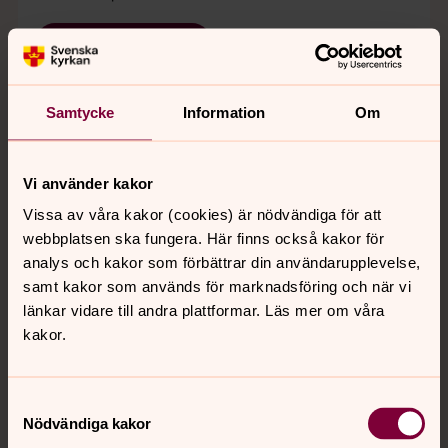
Ändra inställningar
Samtycke
Information
Om
För att se innehållet behöver du acceptera kakor
Vi använder kakor
för marknadsföring.
Vissa av våra kakor (cookies) är nödvändiga för att
webbplatsen ska fungera. Här finns också kakor för
Se videon på Vimeo i stället.
analys och kakor som förbättrar din användarupplevelse,
samt kakor som används för marknadsföring och när vi
Ändra inställningar
länkar vidare till andra plattformar. Läs mer om våra
kakor.
Samtyckesval
Nödvändiga kakor
För att se innehållet behöver du acceptera kakor