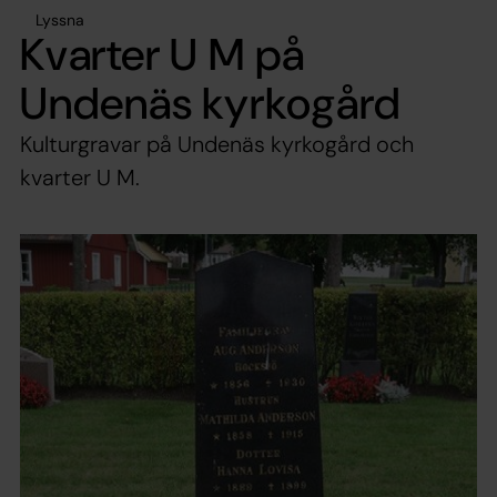
Lyssna
Kvarter U M på
Undenäs kyrkogård
Kulturgravar på Undenäs kyrkogård och
kvarter U M.