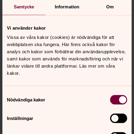
Inskription
Samtycke
Information
Om
Kronolänsman
P. A. EDMAN
Död 1919
Vi använder kakor
Gravsten
Vissa av våra kakor (cookies) är nödvändiga för att
Bautasten av grå granit. 1919.
webbplatsen ska fungera. Här finns också kakor för
Tidstypisk och karaktärsskapande vård med titel.
analys och kakor som förbättrar din användarupplevelse,
samt kakor som används för marknadsföring och när vi
Gravsatt
länkar vidare till andra plattformar. Läs mer om våra
Edman August 1851-1919
kakor.
Samtyckesval
Nödvändiga kakor
Inställningar