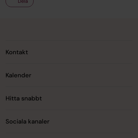
Dela
Tillbaka till toppen
Tillbaka till innehållet
Kontakt
Kalender
Hitta snabbt
Sociala kanaler