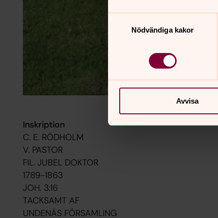
Samtyckesval
Nödvändiga kakor
Avvisa
Inskription
C. E. RÖDHOLM
V. PASTOR
FIL. JUBEL DOKTOR
1789-1863
JOH. 3:16
TACKSAMT AF
UNDENÄS FÖRSAMLING