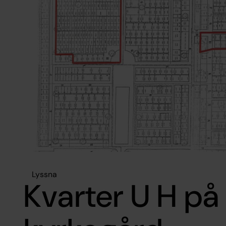
Lyssna
Kvarter U H p