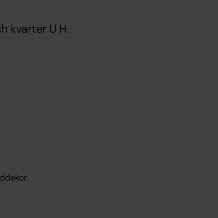
h kvarter U H.
ddekor.