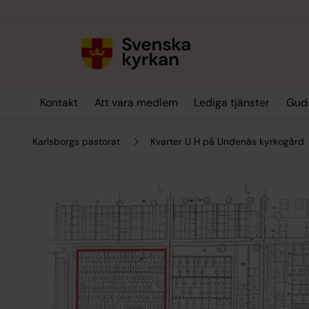
Till innehållet
Till undermeny
Kontakt
Att vara medlem
Lediga tjänster
Guds
Karlsborgs pastorat
Kvarter U H på Undenäs kyrkogård