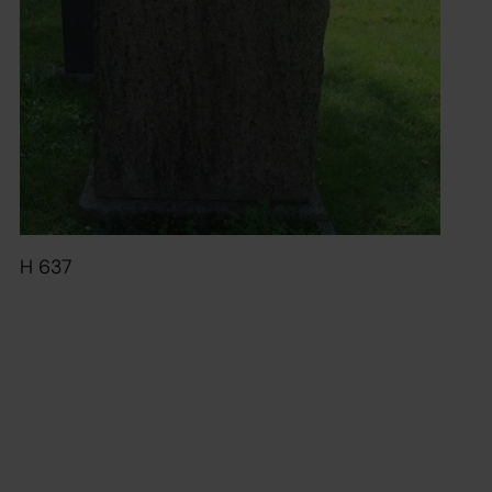
H 637