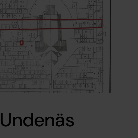
å Undenäs