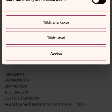
Tillåt alla kakor
Tillåt urval
256 257
Avvisa
Inskription
VILORUM FÖR
URMAKAREN
A. L. LARSSON
OCH SYSTERN ELIN
August Lenard Larsson var urmakare i Forsvik.