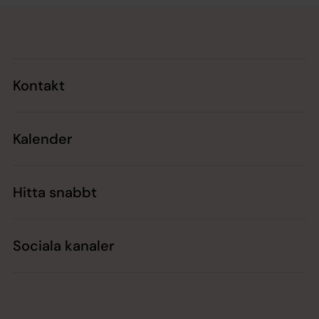
Tillbaka till toppen
Tillbaka till innehållet
Kontakt
Kalender
Hitta snabbt
Sociala kanaler