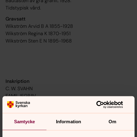
Bautasten av grå granit. 1928.
Tidstypisk vård.
Gravsatt
Wikström Arvid B A 1855-1928
Wikström Regina K 1870-1951
Wikström Sten E N 1895-1968
Inskription
C. W. SVAHN
FAMILJEGRAV
Carl Johan var mjölnare, Dorotea hushållerska.
Gravsten
Bautasten av grå granit.
Samtycke
Information
Om
Tidstypisk vård.