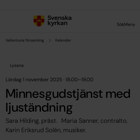
Till innehållet
Till undermeny
Sök
Meny
Vallentuna församling
Kalender
Lyssna
lördag 1 november 2025 · 18.00
–
19.00
Minnesgudstjänst med
ljuständning
Sara Hilding, präst. Maria Sanner, contralto.
Karin Eriksrud Solén, musiker.