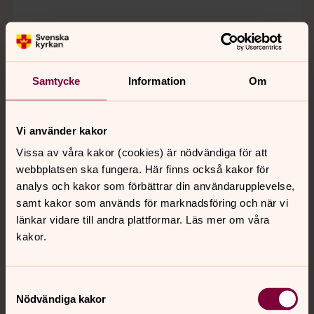
Sommarmässa
16 augusti 11.00
Vallentuna kyrka
Samtycke
Information
Om
Susanna Widner, präst. Stefan Fred, musiker.
Kyrkkaffe.
Vi använder kakor
Vissa av våra kakor (cookies) är nödvändiga för att
Sommarmässa
webbplatsen ska fungera. Här finns också kakor för
23 augusti 11.00
analys och kakor som förbättrar din användarupplevelse,
samt kakor som används för marknadsföring och när vi
Vallentuna kyrka
länkar vidare till andra plattformar. Läs mer om våra
Sara Hilding, präst. Karin Eriksrud Solén, musiker.
kakor.
Kyrkkaffe.
Samtyckesval
Kvällsmässa
Nödvändiga kakor