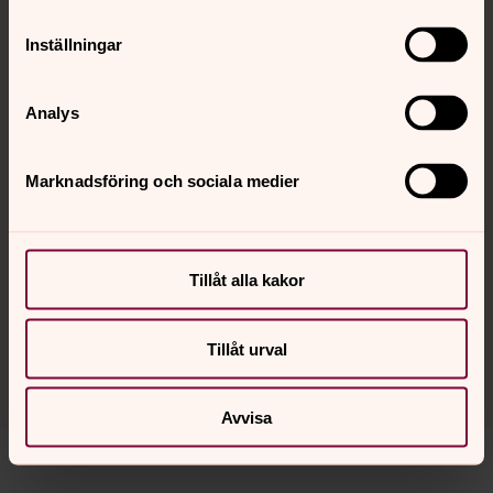
26 augusti 19.00
Vallentuna kyrka
Inställningar
Sommarmässa
Analys
30 augusti 11.00
Marknadsföring och sociala medier
Vallentuna kyrka
Erik Hamdahl, präst. Ragnar Thedéen, musiker.
Kyrkkaffe.
Tillåt alla kakor
Tillåt urval
Se fler kommande händelser
Avvisa