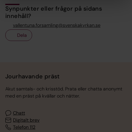
Synpunkter eller frågor på sidans
innehåll?
vallentuna.forsamling@svenskakyrkan.se
Dela
Tillbaka till toppen
Tillbaka till innehållet
Jourhavande präst
Akut samtals- och krisstöd. Prata eller chatta anonymt
med en präst på kvällar och nätter.
Chatt
Digitalt brev
Telefon 112