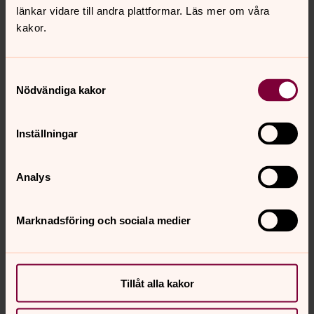
länkar vidare till andra plattformar. Läs mer om våra
kakor.
Samtyckesval
Marie Ullenius
Nödvändiga kakor
Präst, S:t Lukas kyrka,
Direkt:
08-580 219 11
Inställningar
marie.ullenius@svenskakyrkan.se
E-post:
Analys
Marknadsföring och sociala medier
Senast ändrad 15 juli 2026
Synpunkter eller frågor på sidans
innehåll?
Tillåt alla kakor
jarfalla.forsamling@svenskakyrkan.se