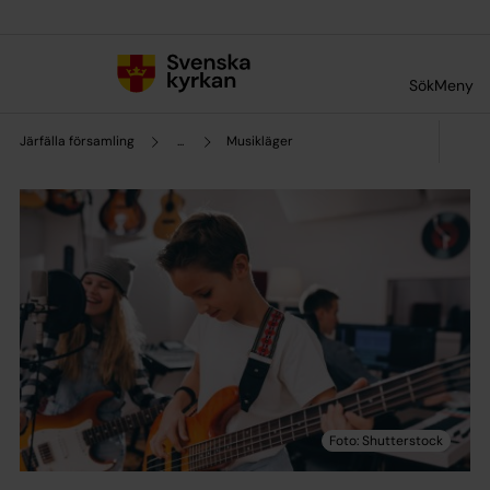
Till innehållet
Till undermeny
Sök
Meny
Järfälla församling
...
Musikläger