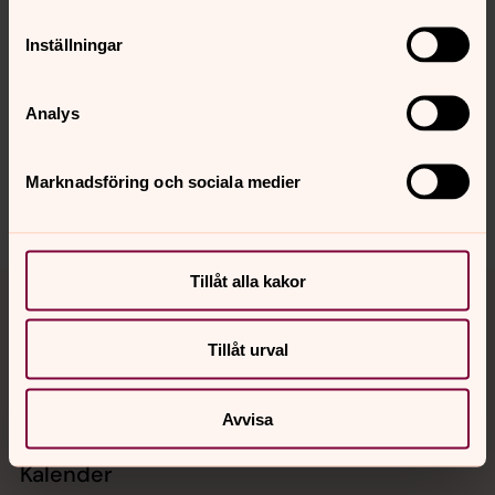
Inställningar
Senast ändrad 9 oktober 2025
Synpunkter eller frågor på sidans
innehåll?
Analys
jarfalla.forsamling@svenskakyrkan.se
Dela
Marknadsföring och sociala medier
Tillbaka till toppen
Tillbaka till innehållet
Tillåt alla kakor
Tillåt urval
Kontakt
Avvisa
Kalender