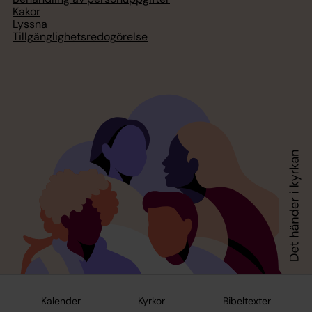
Kakor
Lyssna
Tillgänglighetsredogörelse
Kalender
Kyrkor
Bibeltexter