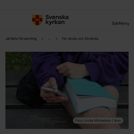
Till innehållet
Till undermeny
Sök
Meny
Järfälla församling
...
För skola och förskola