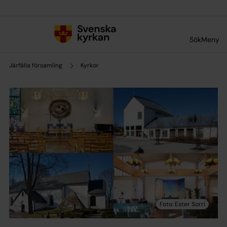
Till innehållet
Till undermeny
Sök
Meny
Järfälla församling
Kyrkor