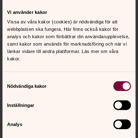
Pilgrimskapellet
Mälarvägen 10, Järfälla
Görvälns griftegård
Mälarvägen 10, Järfälla
Vi använder kakor
Järfälla kyrkogård
Kyrkplan 13, Barkarby
Vissa av våra kakor (cookies) är nödvändiga för att
webbplatsen ska fungera. Här finns också kakor för
analys och kakor som förbättrar din användarupplevelse,
samt kakor som används för marknadsföring och när vi
länkar vidare till andra plattformar. Läs mer om våra
kakor.
Senast ändrad 31 juli 2025
Synpunkter eller frågor på sidans
innehåll?
Samtyckesval
jarfalla.forsamling@svenskakyrkan.se
Nödvändiga kakor
Dela
Inställningar
Analys
Tillbaka till toppen
Tillbaka till innehållet