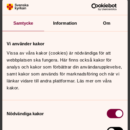
Samtycke
Information
Om
Vi använder kakor
Bild 1 av
Foto: Härjedalens pastorat och Viktoria
Trapp
6
Vissa av våra kakor (cookies) är nödvändiga för att
webbplatsen ska fungera. Här finns också kakor för
analys och kakor som förbättrar din användarupplevelse,
Bild 
samt kakor som används för marknadsföring och när vi
6
länkar vidare till andra plattformar. Läs mer om våra
kakor.
Öppna bildspel
Samtyckesval
Nödvändiga kakor