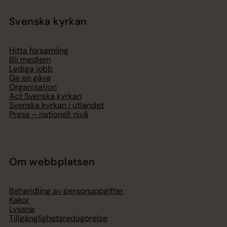
Svenska kyrkan
Hitta församling
Bli medlem
Lediga jobb
Ge en gåva
Organisation
Act Svenska kyrkan
Svenska kyrkan i utlandet
Press – nationell nivå
Om webbplatsen
Behandling av personuppgifter
Kakor
Lyssna
Tillgänglighetsredogörelse