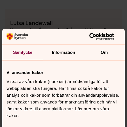
Luisa Landewall
Ytterhogdals, Överhogdals & Ängersjö församling
och Svegsbygdens församling, Präst, Härjedalens
pastorat
Samtycke
Information
Om
luisa.landewall@svenskakyrkan.se
E-post:
Vi använder kakor
Vissa av våra kakor (cookies) är nödvändiga för att
webbplatsen ska fungera. Här finns också kakor för
Thomas Loréhn
analys och kakor som förbättrar din användarupplevelse,
Präst - Hedebygdens församling, Tännäs-
samt kakor som används för marknadsföring och när vi
Ljusnedals församling, Härjedalens pastorat,
länkar vidare till andra plattformar. Läs mer om våra
Härjedalens pastorat
kakor.
Direkt:
010-470 01 38
Mobil:
072-595 50 38