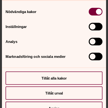
thomas.lorehn@svenskakyrkan.se
E-post:
Samtyckesval
Nödvändiga kakor
Mer om Thomas Loréhn
Komminister
Inställningar
Analys
Anna Gredander
Marknadsföring och sociala medier
Diakon, Tännäs-Ljusnedals församling,
Hedebygdens församling, Härjedalens pastorat
Direkt:
010-470 01 66
SMS:
072-595 50 66
Tillåt alla kakor
anna.gredander@svenskakyrkan.se
E-post:
Tillåt urval
Själkänsla