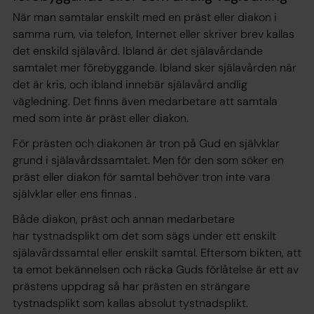
När man samtalar enskilt med en präst eller diakon i
samma rum, via telefon, Internet eller skriver brev kallas
det enskild själavård. Ibland är det själavårdande
samtalet mer förebyggande. Ibland sker själavården när
det är kris, och ibland innebär själavård andlig
vägledning. Det finns även medarbetare att samtala
med som inte är präst eller diakon.
För prästen och diakonen är tron på Gud en självklar
grund i själavårdssamtalet. Men för den som söker en
präst eller diakon för samtal behöver tron inte vara
självklar eller ens finnas .
Både diakon, präst och annan medarbetare
har tystnadsplikt om det som sägs under ett enskilt
själavårdssamtal eller enskilt samtal. Eftersom bikten, att
ta emot bekännelsen och räcka Guds förlåtelse är ett av
prästens uppdrag så har prästen en strängare
tystnadsplikt som kallas absolut tystnadsplikt.