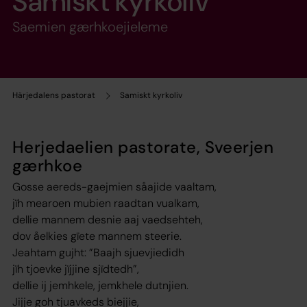
Samiskt kyrkoliv
Saemien gærhkoejieleme
Härjedalens pastorat
Samiskt kyrkoliv
Herjedaelien pastorate, Sveerjen
gærhkoe
Gosse aereds-gaejmien såajide vaaltam,
jïh mearoen mubien raadtan vualkam,
dellie mannem desnie aaj vaedsehteh,
dov åelkies gïete mannem steerie.
Jeahtam gujht: ”Baajh sjuevjiedidh
jïh tjoevke jïjjine sjïdtedh”,
dellie ij jemhkele, jemkhele dutnjien.
Jijje goh tjuavkeds biejjie,