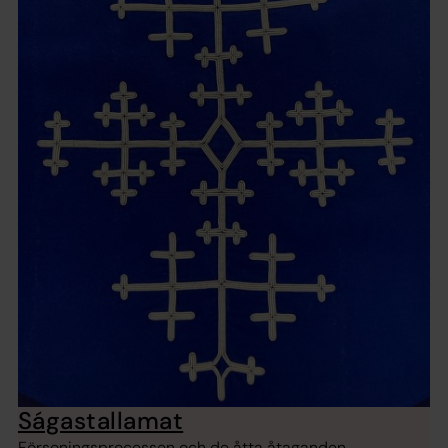
Ságastallamat
Försoningsprocessen och de åtta åtaganden