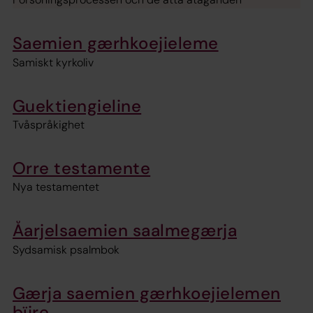
Saemien gærhkoejieleme
Samiskt kyrkoliv
Guektiengieline
Tvåspråkighet
Orre testamente
Nya testamentet
Åarjelsaemien saalmegærja
Sydsamisk psalmbok
Gærja saemien gærhkoejielemen
bïjre