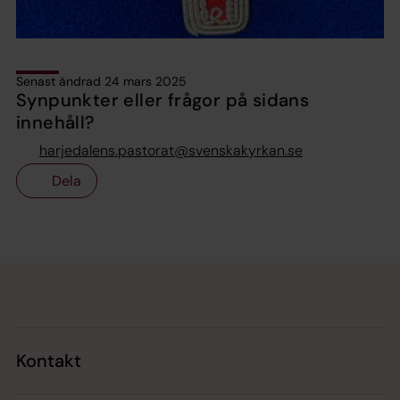
Senast ändrad 24 mars 2025
Synpunkter eller frågor på sidans
innehåll?
harjedalens.pastorat@svenskakyrkan.se
Dela
Tillbaka till toppen
Tillbaka till innehållet
Kontakt