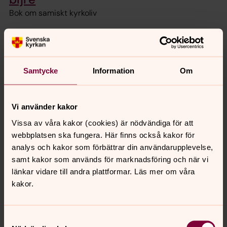
Bok om samiskt kyrkoliv
Åarjelsaemien bijpelteksth
Bibeltexter på sydsamiska
Samtycke
Information
Om
Saemien gærjagåetie
Samiskt bibliotek
Vi använder kakor
Vissa av våra kakor (cookies) är nödvändiga för att
Daerpies Dierie
webbplatsen ska fungera. Här finns också kakor för
analys och kakor som förbättrar din användarupplevelse,
Sydsamiskt kyrkoblad
samt kakor som används för marknadsföring och när vi
länkar vidare till andra plattformar. Läs mer om våra
Laavkome, saemien skylleme,
kakor.
pruvreme jïh juvleme
Dop, konfirmation, vigsel och begravning
Samtyckesval