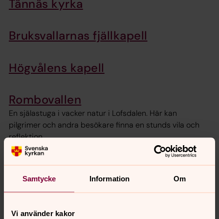
Tännäs kyrka
Bruksvallarnas fjällkapell
Högvålens kapell
Rombovallen
En själastuga i vacker natur i Lofsdalen. Här kan
pilgrimer och andra besökare finna en stunds vila och
reflektion.
Fäbodvallar & Naturplatser
Samtycke
Information
Om
Vi firar ofta gudstjänster ute i våra vackra omgivningar,
såväl vid fäbodar och bygdegårdar som på allmänt
natursköna platser.
Vi använder kakor