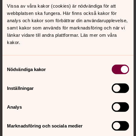
Vissa av våra kakor (cookies) är nödvändiga för att
Vemdalens kyrka
webbplatsen ska fungera. Här finns också kakor för
analys och kakor som förbättrar din användarupplevelse,
samt kakor som används för marknadsföring och när vi
länkar vidare till andra plattformar. Läs mer om våra
Senast ändrad 17 juli 2020
kakor.
Synpunkter eller frågor på sidans
innehåll?
harjedalens.pastorat@svenskakyrkan.se
Samtyckesval
Nödvändiga kakor
Dela
Inställningar
Tillbaka till toppen
Tillbaka till innehållet
Analys
Kontakt
Marknadsföring och sociala medier