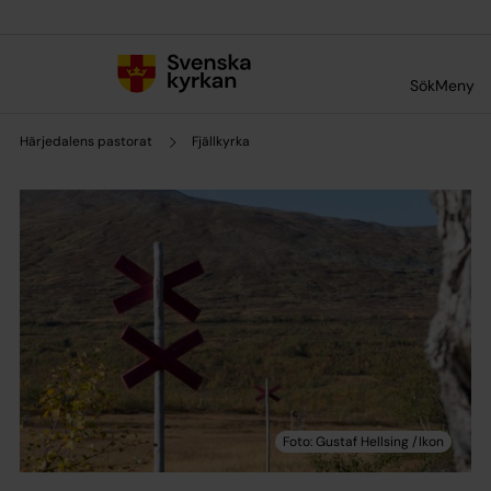
Till innehållet
Till undermeny
Sök
Meny
Härjedalens pastorat
Fjällkyrka