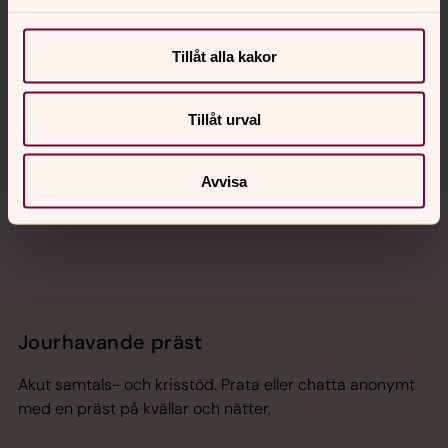
Kalender
Tillåt alla kakor
Hitta snabbt
Tillåt urval
Sociala kanaler
Avvisa
Jourhavande präst
Akut samtals- och krisstöd. Prata eller chatta anonymt
med en präst på kvällar och nätter.