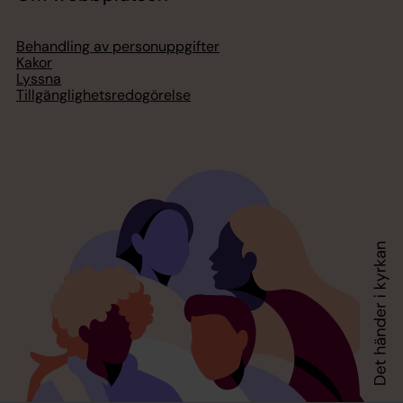
Behandling av personuppgifter
Kakor
Lyssna
Tillgänglighetsredogörelse