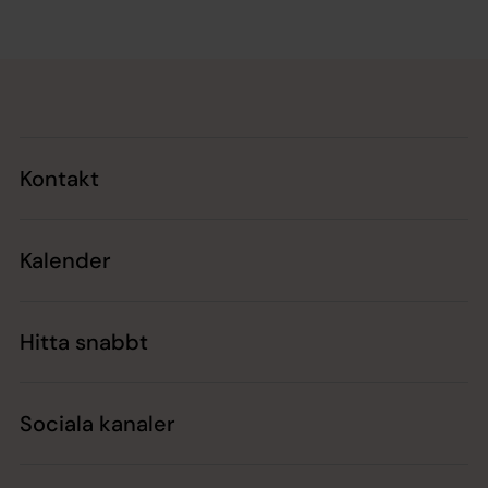
Tillbaka till toppen
Tillbaka till innehållet
Kontakt
Kalender
Hitta snabbt
Sociala kanaler