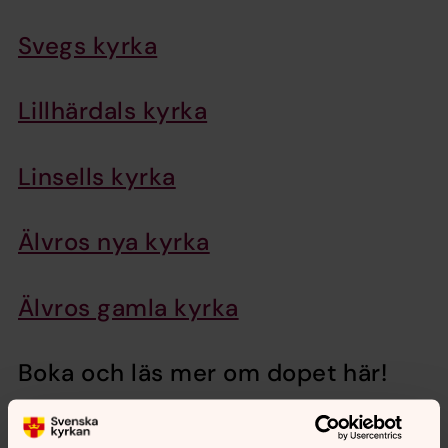
Svegs kyrka
Lillhärdals kyrka
Linsells kyrka
Älvros nya kyrka
Älvros gamla kyrka
Boka och läs mer om dopet här!
Dop