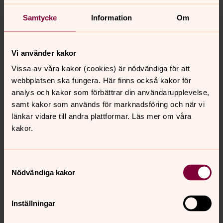
Samtycke
Information
Om
Kontakta gärna oss för mer information
Vi använder kakor
Vissa av våra kakor (cookies) är nödvändiga för att
Svegsbygdens församling -
webbplatsen ska fungera. Här finns också kakor för
Kanslist Susanne Lövlie
analys och kakor som förbättrar din användarupplevelse,
Telefontider:
samt kakor som används för marknadsföring och när vi
Måndag - onsdag 09.30-12.00
länkar vidare till andra plattformar. Läs mer om våra
Torsdag 13.00-15.00
kakor.
Besökstider:
Måndag 09.30-12.00
Samtyckesval
Nödvändiga kakor
Onsdag 09.30-12.00
Torsdag 13.00-15.00
Inställningar
Telefon:
010-47 00 150