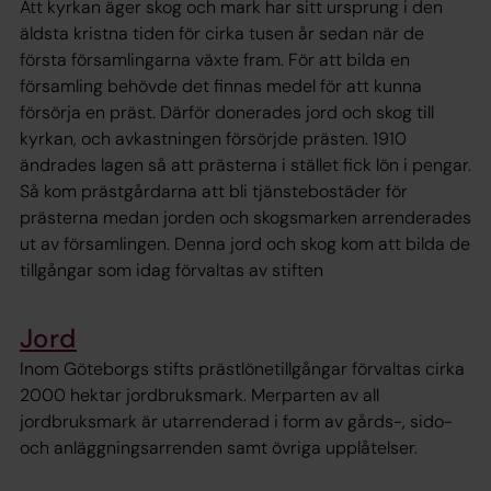
Att kyrkan äger skog och mark har sitt ursprung i den
äldsta kristna tiden för cirka tusen år sedan när de
första församlingarna växte fram. För att bilda en
församling behövde det finnas medel för att kunna
försörja en präst. Därför donerades jord och skog till
kyrkan, och avkastningen försörjde prästen. 1910
ändrades lagen så att prästerna i stället fick lön i pengar.
Så kom prästgårdarna att bli tjänstebostäder för
prästerna medan jorden och skogsmarken arrenderades
ut av församlingen. Denna jord och skog kom att bilda de
tillgångar som idag förvaltas av stiften
Jord
Inom Göteborgs stifts prästlönetillgångar förvaltas cirka
2000 hektar jordbruksmark. Merparten av all
jordbruksmark är utarrenderad i form av gårds-, sido-
och anläggningsarrenden samt övriga upplåtelser.