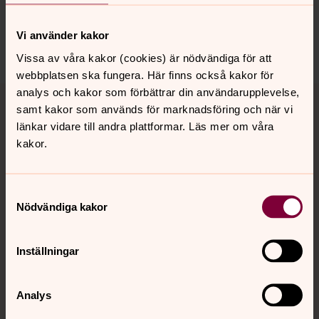
vara förenlig med ett anpassat risktagande inom
placeringspolicyns ramar, och i enlighet med Svenska
Vi använder kakor
kyrkans grundläggande värderingar.
Vissa av våra kakor (cookies) är nödvändiga för att
webbplatsen ska fungera. Här finns också kakor för
analys och kakor som förbättrar din användarupplevelse,
samt kakor som används för marknadsföring och när vi
Förfrågan vindkraftsetablering –
länkar vidare till andra plattformar. Läs mer om våra
tidigt samråd Hyssna
kakor.
Svenska kyrkan Göteborgs stift genomför tidigt samråd
angående vindkraftsetablering.
Samtyckesval
Nödvändiga kakor
Förfrågan vindkraftsetablering –
tidigt samråd Falkenberg Rävige
Inställningar
Svenska kyrkan Göteborgs stift genomför tidigt samråd
angående vindkraftsetablering.
Analys
Förfrågan vindkraftsetablering –