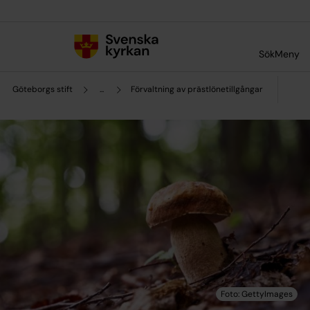
Till innehållet
Till undermeny
Sök
Meny
Göteborgs stift
...
Förvaltning av prästlönetillgångar