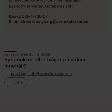
Enhetschef, Ledning, Certifieringsfrågor,
Egendomsenheten, Göteborgs stift
Direkt:
031-771 30 07
fredrik.tengberg@svenskakyrkan.se
E-post:
Senast ändrad 25 maj 2026
Synpunkter eller frågor på sidans
innehåll?
goteborg.stift@svenskakyrkan.se
Dela
Tillbaka till toppen
Tillbaka till innehållet