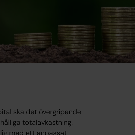
pital ska det övergripande
ålliga totalavkastning.
nlig med ett anpassat