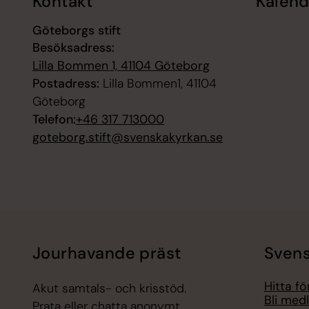
Kontakt
Kalend
Göteborgs stift
Besöksadress:
Lilla Bommen 1, 41104 Göteborg
Postadress:
Lilla Bommen1, 41104
Göteborg
Telefon:
+46 317 713000
goteborg.stift@svenskakyrkan.se
Jourhavande präst
Svens
Hitta f
Akut samtals- och krisstöd.
Bli med
Prata eller chatta anonymt