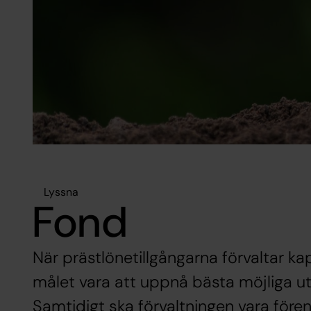
Lyssna
Fond
När prästlönetillgångarna förvaltar ka
målet vara att uppnå bästa möjliga uth
Samtidigt ska förvaltningen vara före