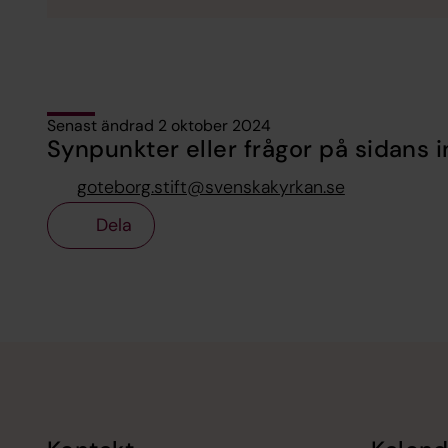
Senast ändrad 2 oktober 2024
Synpunkter eller frågor på sidans i
goteborg.stift@svenskakyrkan.se
Dela
Tillbaka till toppen
Tillbaka till innehållet