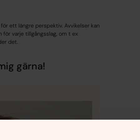
ör ett längre perspektiv. Avvikelser kan
för varje tillgångsslag, om t ex
der det.
mig gärna!