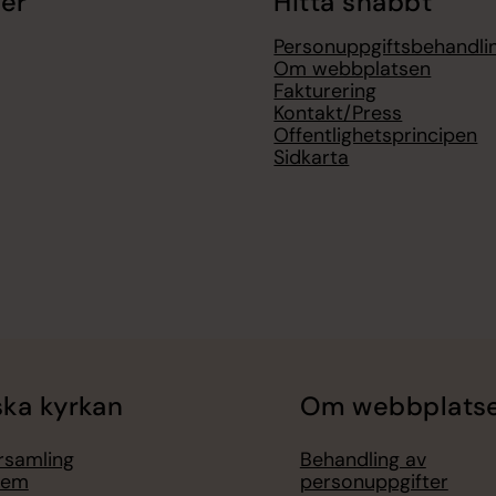
er
Hitta snabbt
Personuppgiftsbehandli
Om webbplatsen
Fakturering
Kontakt/Press
Offentlighetsprincipen
Sidkarta
ka kyrkan
Om webbplats
örsamling
Behandling av
lem
personuppgifter