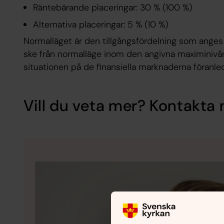
Räntebärande placeringar: 30 % (100 %)
Alternativa placeringar: 5 % (10 %)
Normalläget är den tillgångsfördelning som anges f
ske från normalläge inom den angivna maximinivån 
situationen på de finansiella marknaderna föranle
Vill du veta mer? Kontakta 